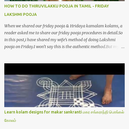
HOW TO DO THIRUVILAKKU POOJA IN TAMIL - FRIDAY
LAKSHMI POOJA
When we shared our friday pooja & Hridaya kamalam kolams, a
reader asked me to share our friday pooja procedures in detail.So
in this post,i have shared my wife’s method of doing Lakshmi
pooja on Friday.I won’t say this is the authentic method.But my
mom & my wife has been following this procedure for more than
40 years in our house each Friday.Now my daughter-in-law is
also performing the same.In this post,i have written how to make
Lakshmi poojai with Thiruvilakku poojai
kolam,Hridayakamalam kolam and thiruvilakku pooja
stotram/slokas along with 108 potri in tamil. i.e Archanai slokam
in Tamil.I have tried my best to explain the pooja procedures.Hope
u will find it helpful.I have attached all the sloka pictures from our
book “ Jayamangala sthothram”. I have also typed the Shodasha
Learn kolam designs for makar sankranti மகர சங்கராந்தி பொங்கல்
upachara pooja sthothram in Tamil & English. If u want to use
கோலம்
this pictures in your website,please ask our permission.Thanks for