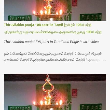
Thiruvilakku pooja 108 potri in Tamil |தமிழில் 108 போற்றி
-திருவிளக்கு வழிபாடு வெள்ளிக்கிழமை திருவிளக்கு பூஜை 108 போற்றி
Thiruvilakku poojai 108 potri in Tamil and English with video.
ஓம் 1.பொன்னும் மெய்ப்பொருளும் தருவாய் போற்றி 2.போகமும் திருவும்
புணர்ப்பாய் போற்றி 3.முற்றறிவு ஒளியாய் மிளிர்ந்தாய் போற்றி 4.மூவுலகும்
நிறைந்திருந்தாய் போற்றி 5.வரம்பில் இன்பமாய் வளர்ந்திருந்தாய் போற்றி
6.இயற்கையாய் அறிவொளி ஆனாய் போற்றி 7.ஈரேழுலகம் ஈன்றாய் போற்றி
8.பிறர்வயமாகா பெரியோய் போற்றி 9.பேரின்பப் பெருக்காய் பொலிந்தாய்
போற்றி 10.பேரருட்கடலாம் பேரரு...