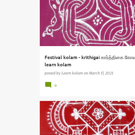
Festival kolam - krithigai கார்த்திகை கோல
learn kolam
posted by
Learn kolam
on
March 17, 2021
0