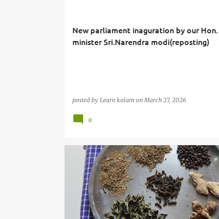
s
t
New parliament inaguration by our Hon.
minister Sri.Narendra modi(reposting)
s
posted by
Learn kolam
on
March 27, 2026
0