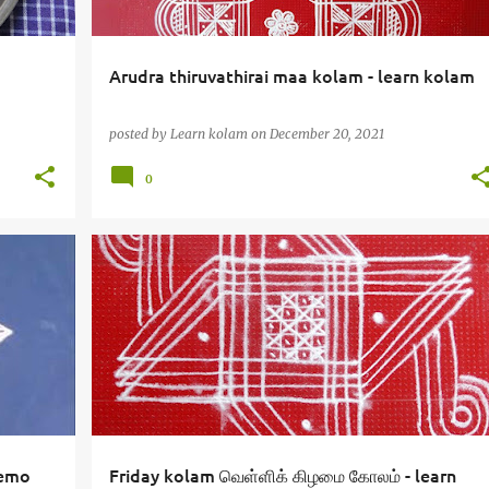
Arudra thiruvathirai maa kolam - learn kolam
posted by
Learn kolam
on
December 20, 2021
0
demo
Friday kolam வெள்ளிக் கிழமை கோலம் - learn