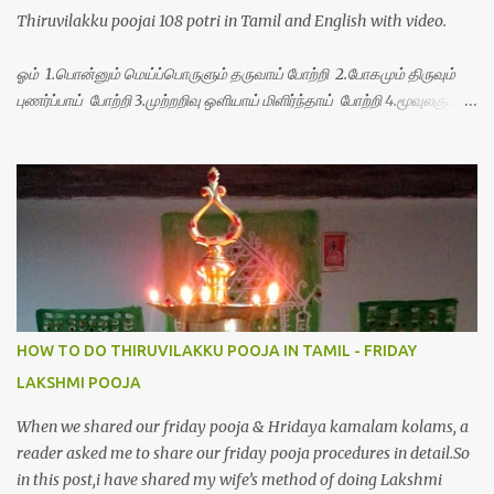
Thiruvilakku poojai 108 potri in Tamil and English with video.
ஓம் 1.பொன்னும் மெய்ப்பொருளும் தருவாய் போற்றி 2.போகமும் திருவும்
புணர்ப்பாய் போற்றி 3.முற்றறிவு ஒளியாய் மிளிர்ந்தாய் போற்றி 4.மூவுலகும்
நிறைந்திருந்தாய் போற்றி 5.வரம்பில் இன்பமாய் வளர்ந்திருந்தாய் போற்றி
6.இயற்கையாய் அறிவொளி ஆனாய் போற்றி 7.ஈரேழுலகம் ஈன்றாய் போற்றி
8.பிறர்வயமாகா பெரியோய் போற்றி 9.பேரின்பப் பெருக்காய் பொலிந்தாய்
போற்றி 10.பேரருட்கடலாம் பேரரு...
HOW TO DO THIRUVILAKKU POOJA IN TAMIL - FRIDAY
LAKSHMI POOJA
When we shared our friday pooja & Hridaya kamalam kolams, a
reader asked me to share our friday pooja procedures in detail.So
in this post,i have shared my wife’s method of doing Lakshmi