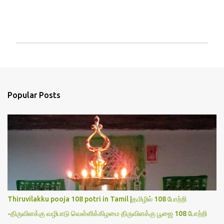
P
o
s
t
a
Popular Posts
C
o
m
m
e
n
t
Thiruvilakku pooja 108 potri in Tamil |தமிழில் 108 போற்றி
-திருவிளக்கு வழிபாடு வெள்ளிக்கிழமை திருவிளக்கு பூஜை 108 போற்றி