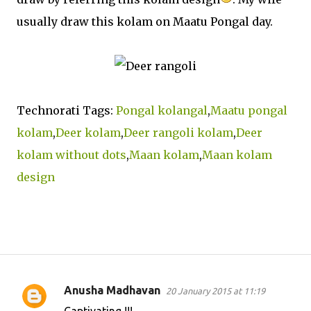
usually draw this kolam on Maatu Pongal day.
Technorati Tags:
Pongal kolangal
,
Maatu pongal
kolam
,
Deer kolam
,
Deer rangoli kolam
,
Deer
kolam without dots
,
Maan kolam
,
Maan kolam
design
Anusha Madhavan
20 January 2015 at 11:19
C