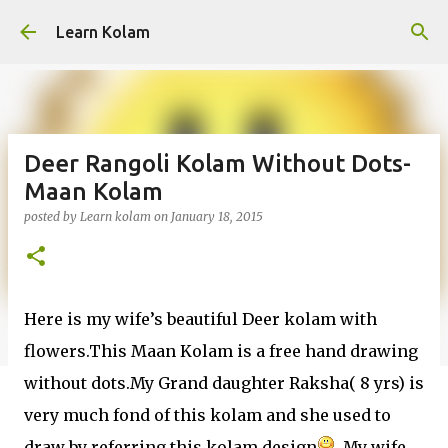
Skip to main content
Learn Kolam
Deer Rangoli Kolam Without Dots-
Maan Kolam
posted by
Learn kolam
on
January 18, 2015
Here is my wife’s beautiful Deer kolam with
flowers.This Maan Kolam is a free hand drawing
without dots.My Grand daughter Raksha( 8 yrs) is
very much fond of this kolam and she used to
draw by referring this kolam design
. My wife