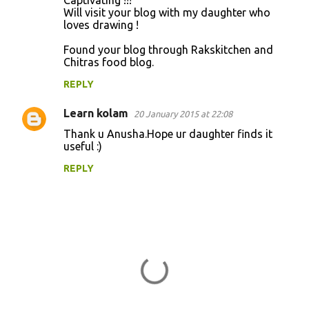
Captivating !!!
o
Will visit your blog with my daughter who
loves drawing !
m
m
Found your blog through Rakskitchen and
Chitras food blog.
e
n
REPLY
t
Learn kolam
20 January 2015 at 22:08
s
Thank u Anusha.Hope ur daughter finds it
useful :)
REPLY