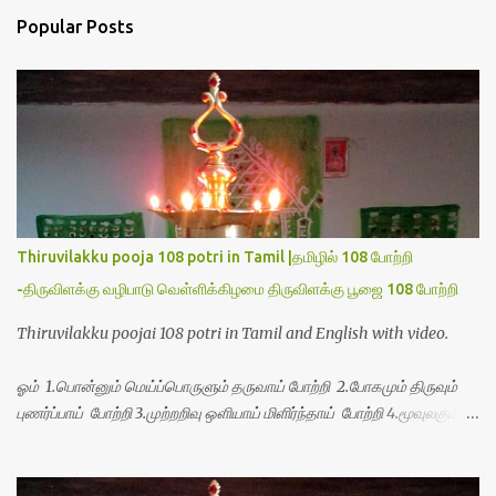
t
a
Popular Posts
C
o
m
m
e
n
t
Thiruvilakku pooja 108 potri in Tamil |தமிழில் 108 போற்றி
-திருவிளக்கு வழிபாடு வெள்ளிக்கிழமை திருவிளக்கு பூஜை 108 போற்றி
Thiruvilakku poojai 108 potri in Tamil and English with video.
ஓம் 1.பொன்னும் மெய்ப்பொருளும் தருவாய் போற்றி 2.போகமும் திருவும்
புணர்ப்பாய் போற்றி 3.முற்றறிவு ஒளியாய் மிளிர்ந்தாய் போற்றி 4.மூவுலகும்
நிறைந்திருந்தாய் போற்றி 5.வரம்பில் இன்பமாய் வளர்ந்திருந்தாய் போற்றி
6.இயற்கையாய் அறிவொளி ஆனாய் போற்றி 7.ஈரேழுலகம் ஈன்றாய் போற்றி
8.பிறர்வயமாகா பெரியோய் போற்றி 9.பேரின்பப் பெருக்காய் பொலிந்தாய்