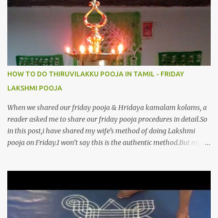
போற்றி 10.பேரருட்கடலாம் பேரரு...
HOW TO DO THIRUVILAKKU POOJA IN TAMIL - FRIDAY
LAKSHMI POOJA
When we shared our friday pooja & Hridaya kamalam kolams, a
reader asked me to share our friday pooja procedures in detail.So
in this post,i have shared my wife’s method of doing Lakshmi
pooja on Friday.I won’t say this is the authentic method.But my
mom & my wife has been following this procedure for more than
40 years in our house each Friday.Now my daughter-in-law is
also performing the same.In this post,i have written how to make
Lakshmi poojai with Thiruvilakku poojai
kolam,Hridayakamalam kolam and thiruvilakku pooja
stotram/slokas along with 108 potri in tamil. i.e Archanai slokam