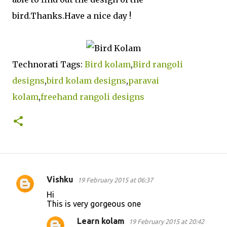
bird.Thanks.Have a nice day !
Technorati Tags:
Bird kolam
,
Bird rangoli
designs
,
bird kolam designs
,
paravai
kolam
,
freehand rangoli designs
Vishku
19 February 2015 at 06:37
C
Hi
o
This is very gorgeous one
m
Learn kolam
19 February 2015 at 20:42