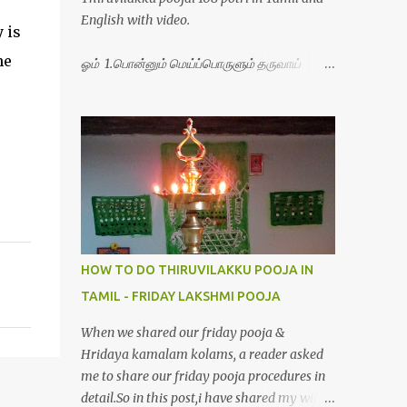
English with video.
 is
he
ஓம் 1.பொன்னும் மெய்ப்பொருளும் தருவாய்
போற்றி 2.போகமும் திருவும் புணர்ப்பாய் போற்றி
3.முற்றறிவு ஒளியாய் மிளிர்ந்தாய் போற்றி
4.மூவுலகும் நிறைந்திருந்தாய் போற்றி 5.வரம்பில்
இன்பமாய் வளர்ந்திருந்தாய் போற்றி
6.இயற்கையாய் அறிவொளி ஆனாய் போற்றி
7.ஈரேழுலகம் ஈன்றாய் போற்றி 8.பிறர்வயமாகா
பெரியோய் போற்றி 9.பேரின்பப் பெருக்காய்
பொலிந்தாய் போற்றி 10.பேரருட்கடலாம் பேரரு...
HOW TO DO THIRUVILAKKU POOJA IN
TAMIL - FRIDAY LAKSHMI POOJA
When we shared our friday pooja &
Hridaya kamalam kolams, a reader asked
me to share our friday pooja procedures in
detail.So in this post,i have shared my wife’s