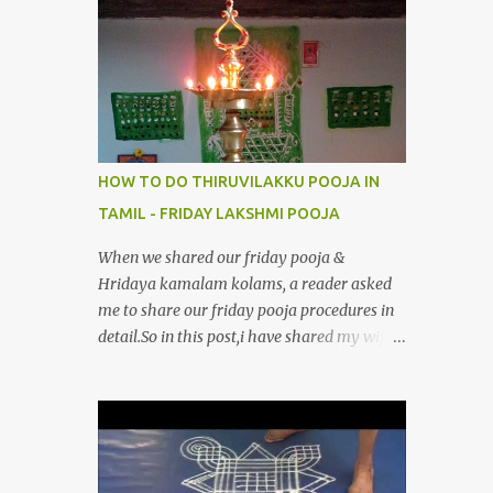
4.மூவுலகும் நிறைந்திருந்தாய் போற்றி 5.வரம்பில்
இன்பமாய் வளர்ந்திருந்தாய் போற்றி
6.இயற்கையாய் அறிவொளி ஆனாய் போற்றி
7.ஈரேழுலகம் ஈன்றாய் போற்றி 8.பிறர்வயமாகா
பெரியோய் போற்றி 9.பேரின்பப் பெருக்காய்
பொலிந்தாய் போற்றி 10.பேரருட்கடலாம் பேரரு...
HOW TO DO THIRUVILAKKU POOJA IN
TAMIL - FRIDAY LAKSHMI POOJA
When we shared our friday pooja &
Hridaya kamalam kolams, a reader asked
me to share our friday pooja procedures in
detail.So in this post,i have shared my wife’s
method of doing Lakshmi pooja on Friday.I
won’t say this is the authentic method.But
my mom & my wife has been following this
procedure for more than 40 years in our
house each Friday.Now my daughter-in-law