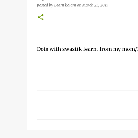
posted by
Learn kolam
on
March 23, 2015
Dots with swastik learnt from my mom,Tr
C
o
m
m
e