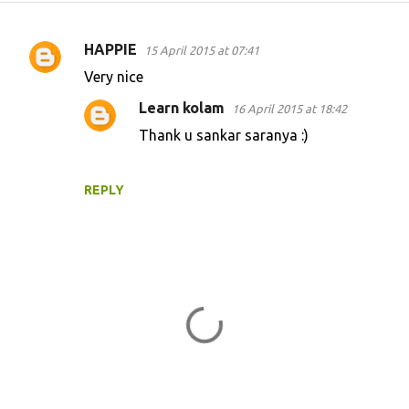
HAPPIE
15 April 2015 at 07:41
C
Very nice
o
Learn kolam
16 April 2015 at 18:42
m
Thank u sankar saranya :)
m
e
n
REPLY
t
s