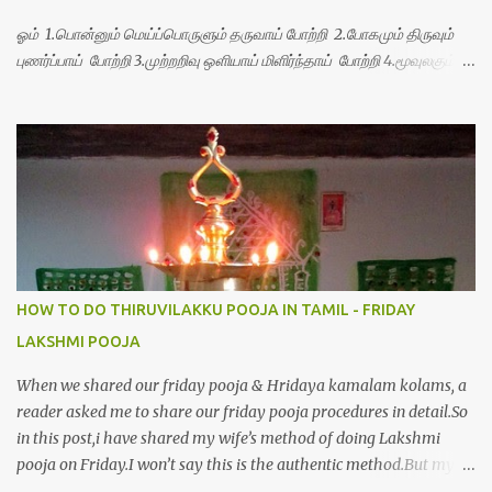
ஓம் 1.பொன்னும் மெய்ப்பொருளும் தருவாய் போற்றி 2.போகமும் திருவும்
புணர்ப்பாய் போற்றி 3.முற்றறிவு ஒளியாய் மிளிர்ந்தாய் போற்றி 4.மூவுலகும்
நிறைந்திருந்தாய் போற்றி 5.வரம்பில் இன்பமாய் வளர்ந்திருந்தாய் போற்றி
6.இயற்கையாய் அறிவொளி ஆனாய் போற்றி 7.ஈரேழுலகம் ஈன்றாய் போற்றி
8.பிறர்வயமாகா பெரியோய் போற்றி 9.பேரின்பப் பெருக்காய் பொலிந்தாய்
போற்றி 10.பேரருட்கடலாம் பேரரு...
HOW TO DO THIRUVILAKKU POOJA IN TAMIL - FRIDAY
LAKSHMI POOJA
When we shared our friday pooja & Hridaya kamalam kolams, a
reader asked me to share our friday pooja procedures in detail.So
in this post,i have shared my wife’s method of doing Lakshmi
pooja on Friday.I won’t say this is the authentic method.But my
mom & my wife has been following this procedure for more than