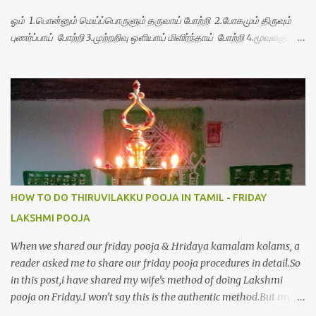
ஓம் 1.பொன்னும் மெய்ப்பொருளும் தருவாய் போற்றி 2.போகமும் திருவும்
புணர்ப்பாய் போற்றி 3.முற்றறிவு ஒளியாய் மிளிர்ந்தாய் போற்றி 4.மூவுலகும்
நிறைந்திருந்தாய் போற்றி 5.வரம்பில் இன்பமாய் வளர்ந்திருந்தாய் போற்றி
6.இயற்கையாய் அறிவொளி ஆனாய் போற்றி 7.ஈரேழுலகம் ஈன்றாய் போற்றி
8.பிறர்வயமாகா பெரியோய் போற்றி 9.பேரின்பப் பெருக்காய் பொலிந்தாய்
போற்றி 10.பேரருட்கடலாம் பேரரு...
HOW TO DO THIRUVILAKKU POOJA IN TAMIL - FRIDAY
LAKSHMI POOJA
When we shared our friday pooja & Hridaya kamalam kolams, a
reader asked me to share our friday pooja procedures in detail.So
in this post,i have shared my wife’s method of doing Lakshmi
pooja on Friday.I won’t say this is the authentic method.But my
mom & my wife has been following this procedure for more than