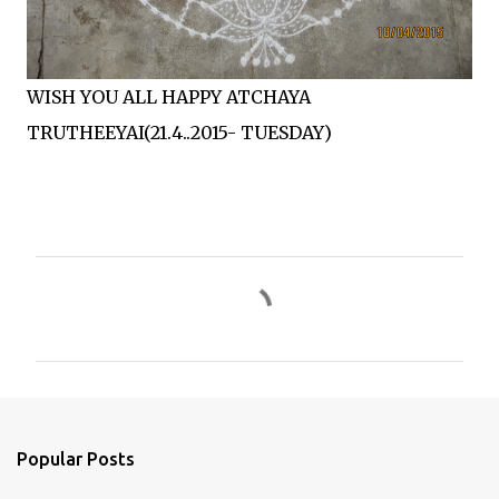
WISH YOU ALL HAPPY ATCHAYA
TRUTHEEYAI(21.4..2015- TUESDAY)
C
o
m
m
e
n
Popular Posts
t