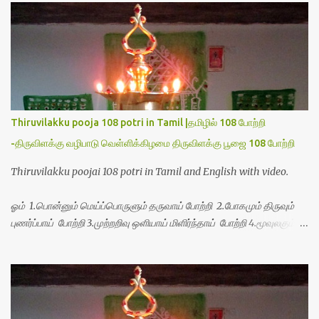
s
Thiruvilakku pooja 108 potri in Tamil |தமிழில் 108 போற்றி
-திருவிளக்கு வழிபாடு வெள்ளிக்கிழமை திருவிளக்கு பூஜை 108 போற்றி
Thiruvilakku poojai 108 potri in Tamil and English with video.
ஓம் 1.பொன்னும் மெய்ப்பொருளும் தருவாய் போற்றி 2.போகமும் திருவும்
புணர்ப்பாய் போற்றி 3.முற்றறிவு ஒளியாய் மிளிர்ந்தாய் போற்றி 4.மூவுலகும்
நிறைந்திருந்தாய் போற்றி 5.வரம்பில் இன்பமாய் வளர்ந்திருந்தாய் போற்றி
6.இயற்கையாய் அறிவொளி ஆனாய் போற்றி 7.ஈரேழுலகம் ஈன்றாய் போற்றி
8.பிறர்வயமாகா பெரியோய் போற்றி 9.பேரின்பப் பெருக்காய் பொலிந்தாய்
போற்றி 10.பேரருட்கடலாம் பேரரு...