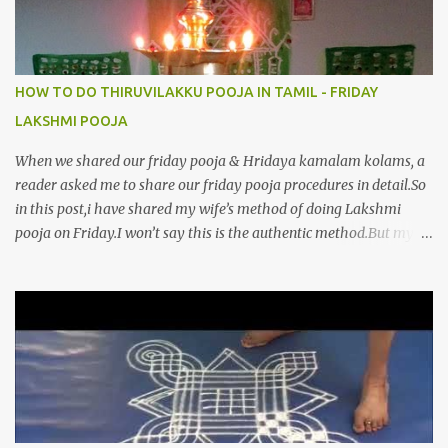
HOW TO DO THIRUVILAKKU POOJA IN TAMIL - FRIDAY
LAKSHMI POOJA
When we shared our friday pooja & Hridaya kamalam kolams, a
reader asked me to share our friday pooja procedures in detail.So
in this post,i have shared my wife’s method of doing Lakshmi
pooja on Friday.I won’t say this is the authentic method.But my
mom & my wife has been following this procedure for more than
40 years in our house each Friday.Now my daughter-in-law is
also performing the same.In this post,i have written how to make
Lakshmi poojai with Thiruvilakku poojai
kolam,Hridayakamalam kolam and thiruvilakku pooja
stotram/slokas along with 108 potri in tamil. i.e Archanai slokam
in Tamil.I have tried my best to explain the pooja procedures.Hope
u will find it helpful.I have attached all the sloka pictures from our