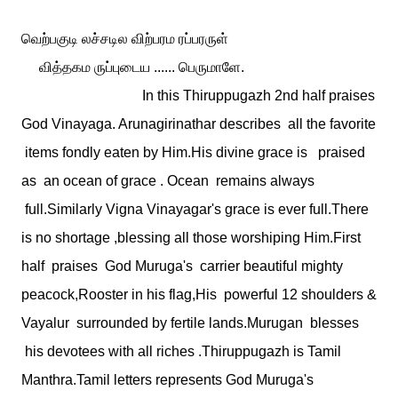
வெற்பகுடி லச்சடில விற்பரம ரப்பரருள்
வித்தகம ருப்புடைய ...... பெருமாளே.
In this Thiruppugazh 2nd half praises
God Vinayaga. Arunagirinathar describes all the favorite
items fondly eaten by Him.His divine grace is praised
as an ocean of grace . Ocean remains always
full.Similarly Vigna Vinayagar's grace is ever full.There
is no shortage ,blessing all those worshiping Him.First
half praises God Muruga's carrier beautiful mighty
peacock,Rooster in his flag,His powerful 12 shoulders &
Vayalur surrounded by fertile lands.Murugan blesses
his devotees with all riches .Thiruppugazh is Tamil
Manthra.Tamil letters represents God Muruga's