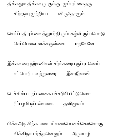
திக்கதும திக்கவரு குக்குடமும் ரட்சைதரு
சிற்றடியு முற்றியப ...... னிருதோளும்
செய்ப்பதியும் வைத்துயர்தி ருப்புகழ்வி ருப்பமொடு
செப்பெனஎ னக்கருள்கை ...... மறவேனே
இக்கவரை நற்கனிகள் சர்க்கரைப ருப்புடனெய்
எட்பொரிய வற்றுவரை ...... இளநீர்வண்
டெச்சில்பய றப்பவகை பச்சரிசி பிட்டுவெள
ரிப்பழமி டிப்பல்வகை ...... தனிமூலம்
மிக்கஅடி சிற்கடலை பட்சணமெ னக்கொளொரு
விக்கிநச மர்த்தனெனும் ...... அருளாழி