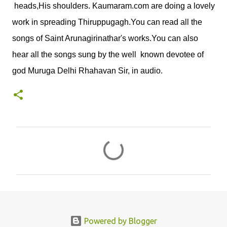
heads,His shoulders. Kaumaram.com are doing a lovely
work in spreading Thiruppugagh.You can read all the
songs of Saint Arunagirinathar's works.You can also
hear all the songs sung by the well known devotee of
god Muruga Delhi Rhahavan Sir, in audio.
C
o
m
m
e
n
Powered by Blogger