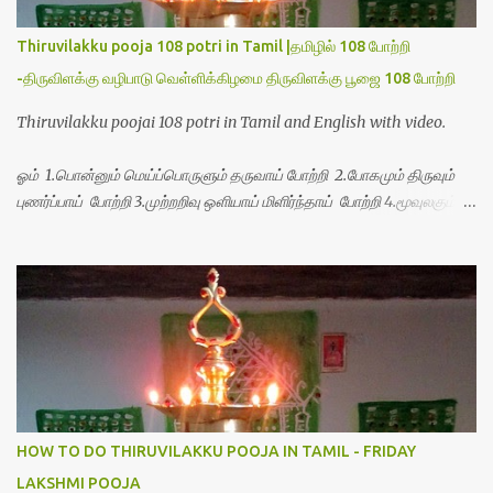
Thiruvilakku pooja 108 potri in Tamil |தமிழில் 108 போற்றி
-திருவிளக்கு வழிபாடு வெள்ளிக்கிழமை திருவிளக்கு பூஜை 108 போற்றி
Thiruvilakku poojai 108 potri in Tamil and English with video.
ஓம் 1.பொன்னும் மெய்ப்பொருளும் தருவாய் போற்றி 2.போகமும் திருவும்
புணர்ப்பாய் போற்றி 3.முற்றறிவு ஒளியாய் மிளிர்ந்தாய் போற்றி 4.மூவுலகும்
நிறைந்திருந்தாய் போற்றி 5.வரம்பில் இன்பமாய் வளர்ந்திருந்தாய் போற்றி
6.இயற்கையாய் அறிவொளி ஆனாய் போற்றி 7.ஈரேழுலகம் ஈன்றாய் போற்றி
8.பிறர்வயமாகா பெரியோய் போற்றி 9.பேரின்பப் பெருக்காய் பொலிந்தாய்
போற்றி 10.பேரருட்கடலாம் பேரரு...
HOW TO DO THIRUVILAKKU POOJA IN TAMIL - FRIDAY
LAKSHMI POOJA