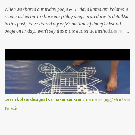
When we shared our friday pooja & Hridaya kamalam kolams, a
reader asked me to share our friday pooja procedures in detail.So
in this post,i have shared my wife’s method of doing Lakshmi
pooja on Friday.I won’t say this is the authentic method.But my
mom & my wife has been following this procedure for more than
40 years in our house each Friday.Now my daughter-in-law is
also performing the same.In this post,i have written how to make
Lakshmi poojai with Thiruvilakku poojai
kolam,Hridayakamalam kolam and thiruvilakku pooja
stotram/slokas along with 108 potri in tamil. i.e Archanai slokam
in Tamil.I have tried my best to explain the pooja procedures.Hope
u will find it helpful.I have attached all the sloka pictures from our
book “ Jayamangala sthothram”. I have also typed the Shodasha
Learn kolam designs for makar sankranti மகர சங்கராந்தி பொங்கல்
upachara pooja sthothram in Tamil & English. If u want to use
கோலம்
this pictures in your website,please ask our permission.Thanks for
understanding.Please leave a comment here if its helpful fo...