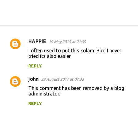
HAPPIE
19 May 2015 at 21:59
C
I often used to put this kolam. Bird I never
o
tried its also easier
m
REPLY
m
john
e
29 August 2017 at 07:33
n
This comment has been removed by a blog
administrator.
t
REPLY
s