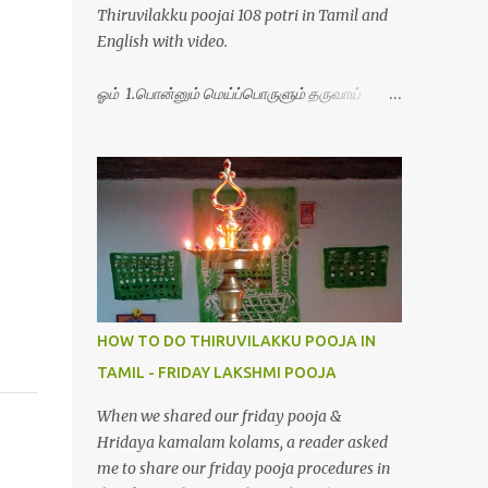
Thiruvilakku poojai 108 potri in Tamil and
English with video.
ஓம் 1.பொன்னும் மெய்ப்பொருளும் தருவாய்
போற்றி 2.போகமும் திருவும் புணர்ப்பாய் போற்றி
3.முற்றறிவு ஒளியாய் மிளிர்ந்தாய் போற்றி
4.மூவுலகும் நிறைந்திருந்தாய் போற்றி 5.வரம்பில்
இன்பமாய் வளர்ந்திருந்தாய் போற்றி
6.இயற்கையாய் அறிவொளி ஆனாய் போற்றி
7.ஈரேழுலகம் ஈன்றாய் போற்றி 8.பிறர்வயமாகா
பெரியோய் போற்றி 9.பேரின்பப் பெருக்காய்
பொலிந்தாய் போற்றி 10.பேரருட்கடலாம் பேரரு...
HOW TO DO THIRUVILAKKU POOJA IN
TAMIL - FRIDAY LAKSHMI POOJA
When we shared our friday pooja &
Hridaya kamalam kolams, a reader asked
me to share our friday pooja procedures in