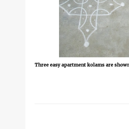
Three easy apartment kolams are shown i
C
o