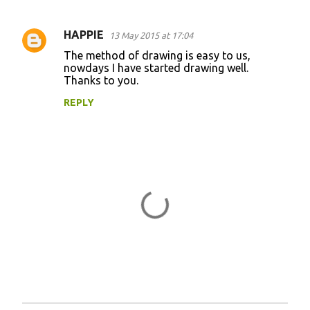
HAPPIE
13 May 2015 at 17:04
C
The method of drawing is easy to us,
o
nowdays I have started drawing well.
Thanks to you.
m
m
REPLY
e
n
t
s