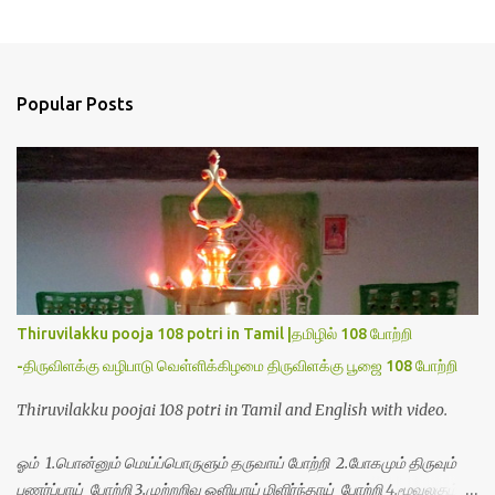
P
o
s
t
a
Popular Posts
C
o
m
m
e
n
t
Thiruvilakku pooja 108 potri in Tamil |தமிழில் 108 போற்றி
-திருவிளக்கு வழிபாடு வெள்ளிக்கிழமை திருவிளக்கு பூஜை 108 போற்றி
Thiruvilakku poojai 108 potri in Tamil and English with video.
ஓம் 1.பொன்னும் மெய்ப்பொருளும் தருவாய் போற்றி 2.போகமும் திருவும்
புணர்ப்பாய் போற்றி 3.முற்றறிவு ஒளியாய் மிளிர்ந்தாய் போற்றி 4.மூவுலகும்