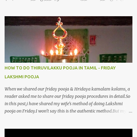
நிறைந்திருந்தாய் போற்றி 5.வரம்பில் இன்பமாய் வளர்ந்திருந்தாய் போற்றி
6.இயற்கையாய் அறிவொளி ஆனாய் போற்றி 7.ஈரேழுலகம் ஈன்றாய் போற்றி
8.பிறர்வயமாகா பெரியோய் போற்றி 9.பேரின்பப் பெருக்காய் பொலிந்தாய்
போற்றி 10.பேரருட்கடலாம் பேரரு...
HOW TO DO THIRUVILAKKU POOJA IN TAMIL - FRIDAY
LAKSHMI POOJA
When we shared our friday pooja & Hridaya kamalam kolams, a
reader asked me to share our friday pooja procedures in detail.So
in this post,i have shared my wife’s method of doing Lakshmi
pooja on Friday.I won’t say this is the authentic method.But my
mom & my wife has been following this procedure for more than
40 years in our house each Friday.Now my daughter-in-law is
also performing the same.In this post,i have written how to make