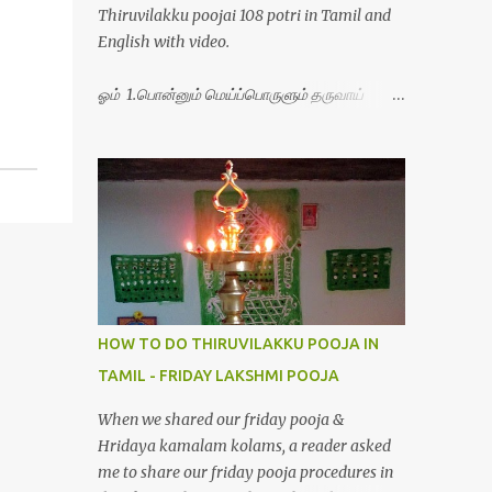
Thiruvilakku poojai 108 potri in Tamil and
English with video.
ஓம் 1.பொன்னும் மெய்ப்பொருளும் தருவாய்
போற்றி 2.போகமும் திருவும் புணர்ப்பாய் போற்றி
3.முற்றறிவு ஒளியாய் மிளிர்ந்தாய் போற்றி
4.மூவுலகும் நிறைந்திருந்தாய் போற்றி 5.வரம்பில்
இன்பமாய் வளர்ந்திருந்தாய் போற்றி
6.இயற்கையாய் அறிவொளி ஆனாய் போற்றி
7.ஈரேழுலகம் ஈன்றாய் போற்றி 8.பிறர்வயமாகா
பெரியோய் போற்றி 9.பேரின்பப் பெருக்காய்
பொலிந்தாய் போற்றி 10.பேரருட்கடலாம் பேரரு...
HOW TO DO THIRUVILAKKU POOJA IN
TAMIL - FRIDAY LAKSHMI POOJA
When we shared our friday pooja &
Hridaya kamalam kolams, a reader asked
me to share our friday pooja procedures in