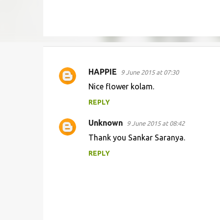
HAPPIE
9 June 2015 at 07:30
C
Nice flower kolam.
o
REPLY
m
m
Unknown
9 June 2015 at 08:42
e
Thank you Sankar Saranya.
n
REPLY
t
s