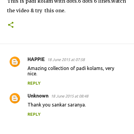
This is padi kolam with dots.6 dots 6 lines.watch
the video & try this one.
HAPPIE
18 June 2015 at 07:58
C
Amazing collection of padi kolams, very
o
nice.
m
REPLY
m
Unknown
e
18 June 2015 at 08:48
n
Thank you sankar saranya.
t
REPLY
s