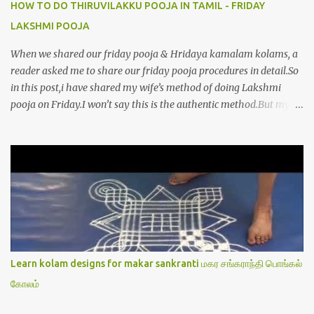
HOW TO DO THIRUVILAKKU POOJA IN TAMIL - FRIDAY
LAKSHMI POOJA
When we shared our friday pooja & Hridaya kamalam kolams, a
reader asked me to share our friday pooja procedures in detail.So
in this post,i have shared my wife’s method of doing Lakshmi
pooja on Friday.I won’t say this is the authentic method.But my
mom & my wife has been following this procedure for more than
40 years in our house each Friday.Now my daughter-in-law is
also performing the same.In this post,i have written how to make
Lakshmi poojai with Thiruvilakku poojai
kolam,Hridayakamalam kolam and thiruvilakku pooja
stotram/slokas along with 108 potri in tamil. i.e Archanai slokam
in Tamil.I have tried my best to explain the pooja procedures.Hope
u will find it helpful.I have attached all the sloka pictures from our
book “ Jayamangala sthothram”. I have also typed the Shodasha
Learn kolam designs for makar sankranti மகர சங்கராந்தி பொங்கல்
upachara pooja sthothram in Tamil & English. If u want to use
கோலம்
this pictures in your website,please ask our permission.Thanks for
understanding.Please leave a comment here if its helpful fo...