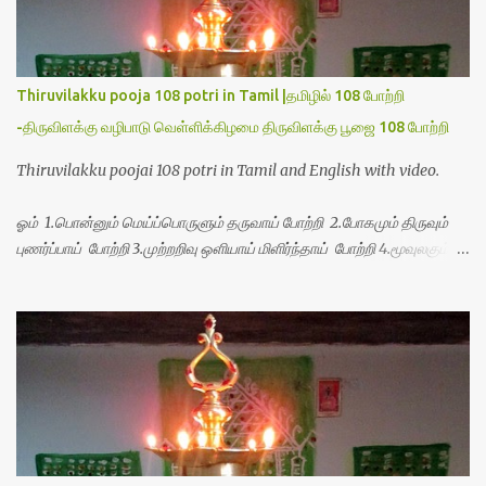
t
Thiruvilakku pooja 108 potri in Tamil |தமிழில் 108 போற்றி
-திருவிளக்கு வழிபாடு வெள்ளிக்கிழமை திருவிளக்கு பூஜை 108 போற்றி
Thiruvilakku poojai 108 potri in Tamil and English with video.
ஓம் 1.பொன்னும் மெய்ப்பொருளும் தருவாய் போற்றி 2.போகமும் திருவும்
புணர்ப்பாய் போற்றி 3.முற்றறிவு ஒளியாய் மிளிர்ந்தாய் போற்றி 4.மூவுலகும்
நிறைந்திருந்தாய் போற்றி 5.வரம்பில் இன்பமாய் வளர்ந்திருந்தாய் போற்றி
6.இயற்கையாய் அறிவொளி ஆனாய் போற்றி 7.ஈரேழுலகம் ஈன்றாய் போற்றி
8.பிறர்வயமாகா பெரியோய் போற்றி 9.பேரின்பப் பெருக்காய் பொலிந்தாய்
போற்றி 10.பேரருட்கடலாம் பேரரு...