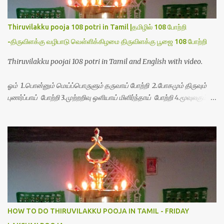
Thiruvilakku pooja 108 potri in Tamil |தமிழில் 108 போற்றி
-திருவிளக்கு வழிபாடு வெள்ளிக்கிழமை திருவிளக்கு பூஜை 108 போற்றி
Thiruvilakku poojai 108 potri in Tamil and English with video.
ஓம் 1.பொன்னும் மெய்ப்பொருளும் தருவாய் போற்றி 2.போகமும் திருவும்
புணர்ப்பாய் போற்றி 3.முற்றறிவு ஒளியாய் மிளிர்ந்தாய் போற்றி 4.மூவுலகும்
நிறைந்திருந்தாய் போற்றி 5.வரம்பில் இன்பமாய் வளர்ந்திருந்தாய் போற்றி
6.இயற்கையாய் அறிவொளி ஆனாய் போற்றி 7.ஈரேழுலகம் ஈன்றாய் போற்றி
8.பிறர்வயமாகா பெரியோய் போற்றி 9.பேரின்பப் பெருக்காய் பொலிந்தாய்
போற்றி 10.பேரருட்கடலாம் பேரரு...
HOW TO DO THIRUVILAKKU POOJA IN TAMIL - FRIDAY