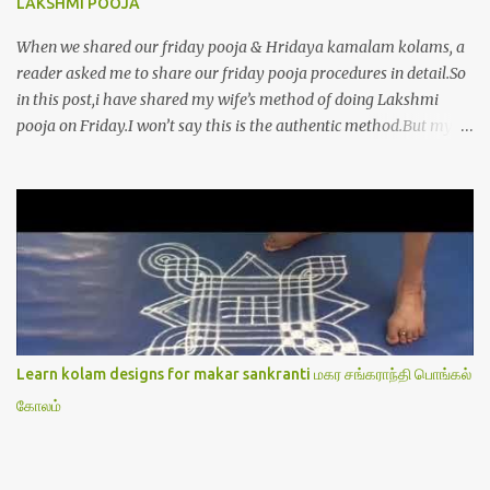
LAKSHMI POOJA
When we shared our friday pooja & Hridaya kamalam kolams, a
reader asked me to share our friday pooja procedures in detail.So
in this post,i have shared my wife’s method of doing Lakshmi
pooja on Friday.I won’t say this is the authentic method.But my
mom & my wife has been following this procedure for more than
40 years in our house each Friday.Now my daughter-in-law is
also performing the same.In this post,i have written how to make
Lakshmi poojai with Thiruvilakku poojai
kolam,Hridayakamalam kolam and thiruvilakku pooja
stotram/slokas along with 108 potri in tamil. i.e Archanai slokam
in Tamil.I have tried my best to explain the pooja procedures.Hope
u will find it helpful.I have attached all the sloka pictures from our
book “ Jayamangala sthothram”. I have also typed the Shodasha
Learn kolam designs for makar sankranti மகர சங்கராந்தி பொங்கல்
upachara pooja sthothram in Tamil & English. If u want to use
கோலம்
this pictures in your website,please ask our permission.Thanks for
understanding.Please leave a comment here if its helpful fo...