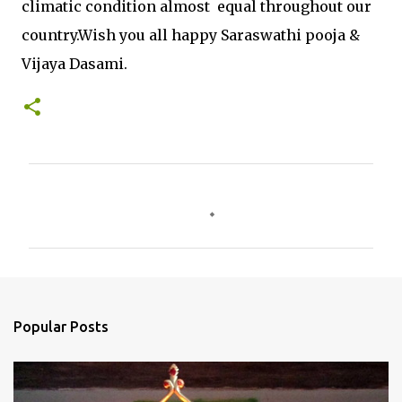
climatic condition almost equal throughout our
country.Wish you all happy Saraswathi pooja &
Vijaya Dasami.
C
o
m
m
e
n
Popular Posts
t
s