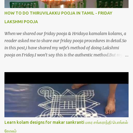
HOW TO DO THIRUVILAKKU POOJA IN TAMIL - FRIDAY
LAKSHMI POOJA
When we shared our friday pooja & Hridaya kamalam kolams, a
reader asked me to share our friday pooja procedures in detail.So
in this post,i have shared my wife’s method of doing Lakshmi
pooja on Friday.I won’t say this is the authentic method.But my
mom & my wife has been following this procedure for more than
40 years in our house each Friday.Now my daughter-in-law is
also performing the same.In this post,i have written how to make
Lakshmi poojai with Thiruvilakku poojai
kolam,Hridayakamalam kolam and thiruvilakku pooja
stotram/slokas along with 108 potri in tamil. i.e Archanai slokam
in Tamil.I have tried my best to explain the pooja procedures.Hope
u will find it helpful.I have attached all the sloka pictures from our
book “ Jayamangala sthothram”. I have also typed the Shodasha
Learn kolam designs for makar sankranti மகர சங்கராந்தி பொங்கல்
upachara pooja sthothram in Tamil & English. If u want to use
கோலம்