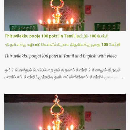
Thiruvilakku pooja 108 potri in Tamil |தமிழில் 108 போற்றி
-திருவிளக்கு வழிபாடு வெள்ளிக்கிழமை திருவிளக்கு பூஜை 108 போற்றி
Thiruvilakku poojai 108 potri in Tamil and English with video.
ஓம் 1.பொன்னும் மெய்ப்பொருளும் தருவாய் போற்றி 2.போகமும் திருவும்
புணர்ப்பாய் போற்றி 3.முற்றறிவு ஒளியாய் மிளிர்ந்தாய் போற்றி 4.மூவுலகும்
நிறைந்திருந்தாய் போற்றி 5.வரம்பில் இன்பமாய் வளர்ந்திருந்தாய் போற்றி
6.இயற்கையாய் அறிவொளி ஆனாய் போற்றி 7.ஈரேழுலகம் ஈன்றாய் போற்றி
8.பிறர்வயமாகா பெரியோய் போற்றி 9.பேரின்பப் பெருக்காய் பொலிந்தாய்
போற்றி 10.பேரருட்கடலாம் பேரரு...