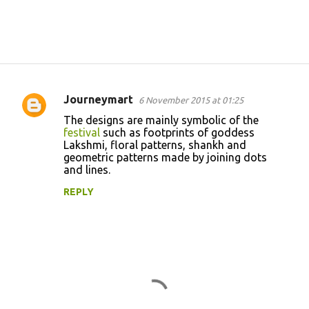
Journeymart
6 November 2015 at 01:25
C
The designs are mainly symbolic of the
o
festival
such as footprints of goddess
Lakshmi, floral patterns, shankh and
m
geometric patterns made by joining dots
m
and lines.
e
REPLY
n
t
s