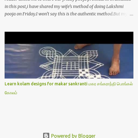
in this post,i have shared my wife’s method of doing Lakshmi
pooja on Friday.I won’t say this is the authentic method.But my
mom & my wife has been following this procedure for more than
40 years in our house each Friday.Now my daughter-in-law is
also performing the same.In this post,i have written how to make
Lakshmi poojai with Thiruvilakku poojai
kolam,Hridayakamalam kolam and thiruvilakku pooja
stotram/slokas along with 108 potri in tamil. i.e Archanai slokam
in Tamil.I have tried my best to explain the pooja procedures.Hope
u will find it helpful.I have attached all the sloka pictures from our
book “ Jayamangala sthothram”. I have also typed the Shodasha
Learn kolam designs for makar sankranti மகர சங்கராந்தி பொங்கல்
upachara pooja sthothram in Tamil & English. If u want to use
கோலம்
this pictures in your website,please ask our permission.Thanks for
understanding.Please leave a comment here if its helpful fo...
Powered by Blogger