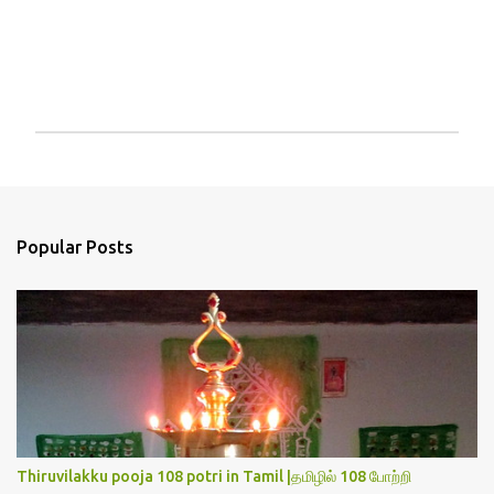
P
o
s
t
a
Popular Posts
C
o
m
m
e
n
t
Thiruvilakku pooja 108 potri in Tamil |தமிழில் 108 போற்றி