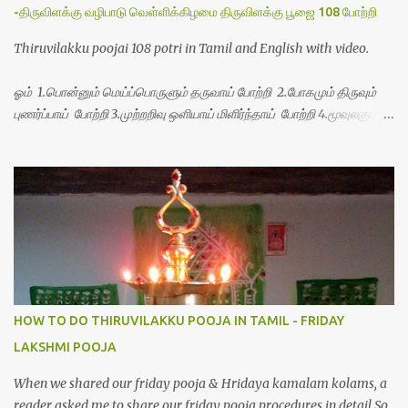
-திருவிளக்கு வழிபாடு வெள்ளிக்கிழமை திருவிளக்கு பூஜை 108 போற்றி
Thiruvilakku poojai 108 potri in Tamil and English with video.
ஓம் 1.பொன்னும் மெய்ப்பொருளும் தருவாய் போற்றி 2.போகமும் திருவும்
புணர்ப்பாய் போற்றி 3.முற்றறிவு ஒளியாய் மிளிர்ந்தாய் போற்றி 4.மூவுலகும்
நிறைந்திருந்தாய் போற்றி 5.வரம்பில் இன்பமாய் வளர்ந்திருந்தாய் போற்றி
6.இயற்கையாய் அறிவொளி ஆனாய் போற்றி 7.ஈரேழுலகம் ஈன்றாய் போற்றி
8.பிறர்வயமாகா பெரியோய் போற்றி 9.பேரின்பப் பெருக்காய் பொலிந்தாய்
போற்றி 10.பேரருட்கடலாம் பேரரு...
HOW TO DO THIRUVILAKKU POOJA IN TAMIL - FRIDAY
LAKSHMI POOJA
When we shared our friday pooja & Hridaya kamalam kolams, a
reader asked me to share our friday pooja procedures in detail.So