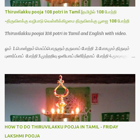
Thiruvilakku pooja 108 potri in Tamil |தமிழில் 108 போற்றி
-திருவிளக்கு வழிபாடு வெள்ளிக்கிழமை திருவிளக்கு பூஜை 108 போற்றி
Thiruvilakku poojai 108 potri in Tamil and English with video.
ஓம் 1.பொன்னும் மெய்ப்பொருளும் தருவாய் போற்றி 2.போகமும் திருவும்
புணர்ப்பாய் போற்றி 3.முற்றறிவு ஒளியாய் மிளிர்ந்தாய் போற்றி 4.மூவுலகும்
நிறைந்திருந்தாய் போற்றி 5.வரம்பில் இன்பமாய் வளர்ந்திருந்தாய் போற்றி
6.இயற்கையாய் அறிவொளி ஆனாய் போற்றி 7.ஈரேழுலகம் ஈன்றாய் போற்றி
8.பிறர்வயமாகா பெரியோய் போற்றி 9.பேரின்பப் பெருக்காய் பொலிந்தாய்
போற்றி 10.பேரருட்கடலாம் பேரரு...
HOW TO DO THIRUVILAKKU POOJA IN TAMIL - FRIDAY
LAKSHMI POOJA