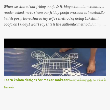
When we shared our friday pooja & Hridaya kamalam kolams, a
reader asked me to share our friday pooja procedures in detail.So
in this post,i have shared my wife’s method of doing Lakshmi
pooja on Friday.I won’t say this is the authentic method.But my
mom & my wife has been following this procedure for more than
40 years in our house each Friday.Now my daughter-in-law is
also performing the same.In this post,i have written how to make
Lakshmi poojai with Thiruvilakku poojai
kolam,Hridayakamalam kolam and thiruvilakku pooja
stotram/slokas along with 108 potri in tamil. i.e Archanai slokam
in Tamil.I have tried my best to explain the pooja procedures.Hope
u will find it helpful.I have attached all the sloka pictures from our
book “ Jayamangala sthothram”. I have also typed the Shodasha
Learn kolam designs for makar sankranti மகர சங்கராந்தி பொங்கல்
upachara pooja sthothram in Tamil & English. If u want to use
கோலம்
this pictures in your website,please ask our permission.Thanks for
understanding.Please leave a comment here if its helpful fo...