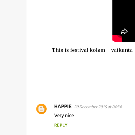
This is festival kolam - vaikunta eka
HAPPIE
20 December 2015 at 04:34
C
Very nice
o
REPLY
m