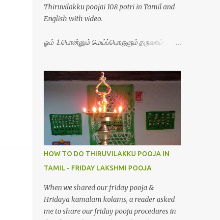
Thiruvilakku poojai 108 potri in Tamil and
English with video.
ஓம் 1.பொன்னும் மெய்ப்பொருளும் தருவாய்
போற்றி 2.போகமும் திருவும் புணர்ப்பாய் போற்றி
3.முற்றறிவு ஒளியாய் மிளிர்ந்தாய் போற்றி
4.மூவுலகும் நிறைந்திருந்தாய் போற்றி 5.வரம்பில்
இன்பமாய் வளர்ந்திருந்தாய் போற்றி
6.இயற்கையாய் அறிவொளி ஆனாய் போற்றி
7.ஈரேழுலகம் ஈன்றாய் போற்றி 8.பிறர்வயமாகா
பெரியோய் போற்றி 9.பேரின்பப் பெருக்காய்
பொலிந்தாய் போற்றி 10.பேரருட்கடலாம் பேரரு...
HOW TO DO THIRUVILAKKU POOJA IN
TAMIL - FRIDAY LAKSHMI POOJA
When we shared our friday pooja &
Hridaya kamalam kolams, a reader asked
me to share our friday pooja procedures in