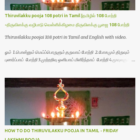
Thiruvilakku pooja 108 potri in Tamil |தமிழில் 108 போற்றி
-திருவிளக்கு வழிபாடு வெள்ளிக்கிழமை திருவிளக்கு பூஜை 108 போற்றி
Thiruvilakku poojai 108 potri in Tamil and English with video.
ஓம் 1.பொன்னும் மெய்ப்பொருளும் தருவாய் போற்றி 2.போகமும் திருவும்
புணர்ப்பாய் போற்றி 3.முற்றறிவு ஒளியாய் மிளிர்ந்தாய் போற்றி 4.மூவுலகும்
நிறைந்திருந்தாய் போற்றி 5.வரம்பில் இன்பமாய் வளர்ந்திருந்தாய் போற்றி
6.இயற்கையாய் அறிவொளி ஆனாய் போற்றி 7.ஈரேழுலகம் ஈன்றாய் போற்றி
8.பிறர்வயமாகா பெரியோய் போற்றி 9.பேரின்பப் பெருக்காய் பொலிந்தாய்
போற்றி 10.பேரருட்கடலாம் பேரரு...
HOW TO DO THIRUVILAKKU POOJA IN TAMIL - FRIDAY
LAKSHMI POOJA