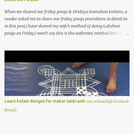
When we shared our friday pooja & Hridaya kamalam kolams, a
reader asked me to share our friday pooja procedures in detail.So
in this post,i have shared my wife’s method of doing Lakshmi
pooja on Friday.I won’t say this is the authentic method.But my
mom & my wife has been following this procedure for more than
40 years in our house each Friday.Now my daughter-in-law is
also performing the same.In this post,i have written how to make
Lakshmi poojai with Thiruvilakku poojai
kolam,Hridayakamalam kolam and thiruvilakku pooja
stotram/slokas along with 108 potri in tamil. i.e Archanai slokam
in Tamil.I have tried my best to explain the pooja procedures.Hope
u will find it helpful.I have attached all the sloka pictures from our
book “ Jayamangala sthothram”. I have also typed the Shodasha
Learn kolam designs for makar sankranti மகர சங்கராந்தி பொங்கல்
upachara pooja sthothram in Tamil & English. If u want to use
கோலம்
this pictures in your website,please ask our permission.Thanks for
understanding.Please leave a comment here if its helpful fo...