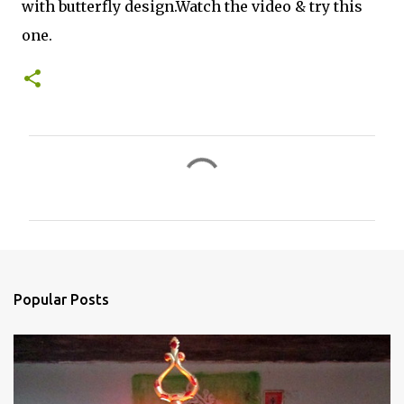
with butterfly design.Watch the video & try this
one.
C
o
m
m
e
n
Popular Posts
t
s