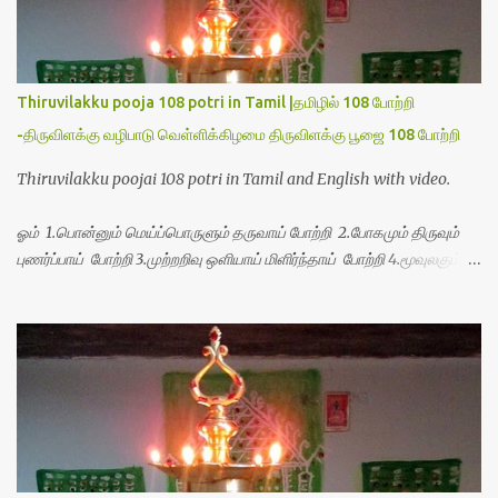
Thiruvilakku pooja 108 potri in Tamil |தமிழில் 108 போற்றி
-திருவிளக்கு வழிபாடு வெள்ளிக்கிழமை திருவிளக்கு பூஜை 108 போற்றி
Thiruvilakku poojai 108 potri in Tamil and English with video.
ஓம் 1.பொன்னும் மெய்ப்பொருளும் தருவாய் போற்றி 2.போகமும் திருவும்
புணர்ப்பாய் போற்றி 3.முற்றறிவு ஒளியாய் மிளிர்ந்தாய் போற்றி 4.மூவுலகும்
நிறைந்திருந்தாய் போற்றி 5.வரம்பில் இன்பமாய் வளர்ந்திருந்தாய் போற்றி
6.இயற்கையாய் அறிவொளி ஆனாய் போற்றி 7.ஈரேழுலகம் ஈன்றாய் போற்றி
8.பிறர்வயமாகா பெரியோய் போற்றி 9.பேரின்பப் பெருக்காய் பொலிந்தாய்
போற்றி 10.பேரருட்கடலாம் பேரரு...