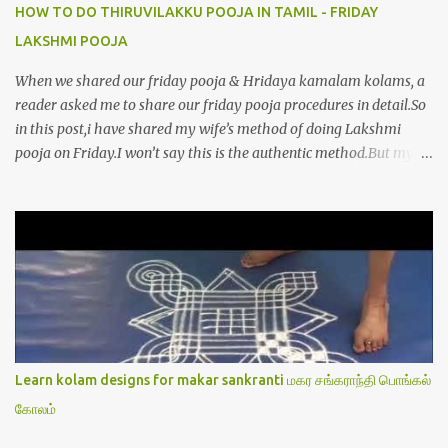
HOW TO DO THIRUVILAKKU POOJA IN TAMIL - FRIDAY
LAKSHMI POOJA
When we shared our friday pooja & Hridaya kamalam kolams, a
reader asked me to share our friday pooja procedures in detail.So
in this post,i have shared my wife’s method of doing Lakshmi
pooja on Friday.I won’t say this is the authentic method.But my
mom & my wife has been following this procedure for more than
40 years in our house each Friday.Now my daughter-in-law is
also performing the same.In this post,i have written how to make
Lakshmi poojai with Thiruvilakku poojai
kolam,Hridayakamalam kolam and thiruvilakku pooja
stotram/slokas along with 108 potri in tamil. i.e Archanai slokam
in Tamil.I have tried my best to explain the pooja procedures.Hope
u will find it helpful.I have attached all the sloka pictures from our
book “ Jayamangala sthothram”. I have also typed the Shodasha
Learn kolam designs for makar sankranti மகர சங்கராந்தி பொங்கல்
upachara pooja sthothram in Tamil & English. If u want to use
கோலம்
this pictures in your website,please ask our permission.Thanks for
understanding.Please leave a comment here if its helpful fo...