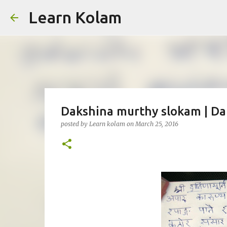
Learn Kolam
Dakshina murthy slokam | D
posted by
Learn kolam
on
March 25, 2016