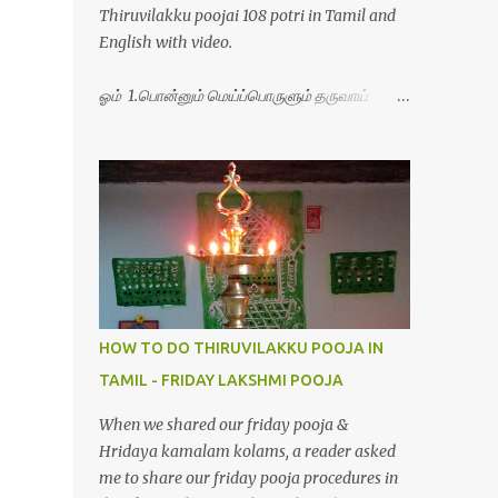
Thiruvilakku poojai 108 potri in Tamil and
English with video.
ஓம் 1.பொன்னும் மெய்ப்பொருளும் தருவாய்
போற்றி 2.போகமும் திருவும் புணர்ப்பாய் போற்றி
3.முற்றறிவு ஒளியாய் மிளிர்ந்தாய் போற்றி
4.மூவுலகும் நிறைந்திருந்தாய் போற்றி 5.வரம்பில்
இன்பமாய் வளர்ந்திருந்தாய் போற்றி
6.இயற்கையாய் அறிவொளி ஆனாய் போற்றி
7.ஈரேழுலகம் ஈன்றாய் போற்றி 8.பிறர்வயமாகா
பெரியோய் போற்றி 9.பேரின்பப் பெருக்காய்
பொலிந்தாய் போற்றி 10.பேரருட்கடலாம் பேரரு...
HOW TO DO THIRUVILAKKU POOJA IN
TAMIL - FRIDAY LAKSHMI POOJA
When we shared our friday pooja &
Hridaya kamalam kolams, a reader asked
me to share our friday pooja procedures in