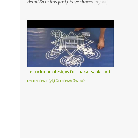
detail.So in this post,i have shared my wife’s
method of doing Lakshmi pooja on Friday.I
won’t say this is the authentic method.But
my mom & my wife has been following this
procedure for more than 40 years in our
house each Friday.Now my daughter-in-law
is also performing the same.In this post,i
have written how to make Lakshmi poojai
with Thiruvilakku poojai
kolam,Hridayakamalam kolam and
Learn kolam designs for makar sankranti
thiruvilakku pooja stotram/slokas along
மகர சங்கராந்தி பொங்கல் கோலம்
with 108 potri in tamil. i.e Archanai slokam
in Tamil.I have tried my best to explain the
pooja procedures.Hope u will find it helpful.I
e
have attached all the sloka pictures from
our book “ Jayamangala sthothram”. I have
also typed the Shodasha upachara pooja
sthothram in Tamil & English. If u want to
use this pictures in your website,please ask