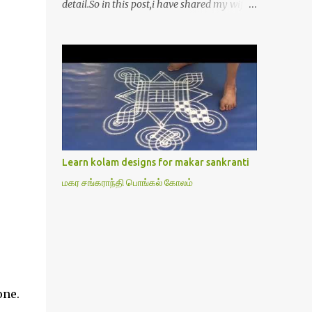
detail.So in this post,i have shared my wife’s
method of doing Lakshmi pooja on Friday.I
won’t say this is the authentic method.But
my mom & my wife has been following this
procedure for more than 40 years in our
house each Friday.Now my daughter-in-law
is also performing the same.In this post,i
have written how to make Lakshmi poojai
with Thiruvilakku poojai
kolam,Hridayakamalam kolam and
Learn kolam designs for makar sankranti
thiruvilakku pooja stotram/slokas along
மகர சங்கராந்தி பொங்கல் கோலம்
with 108 potri in tamil. i.e Archanai slokam
in Tamil.I have tried my best to explain the
pooja procedures.Hope u will find it helpful.I
have attached all the sloka pictures from
our book “ Jayamangala sthothram”. I have
also typed the Shodasha upachara pooja
sthothram in Tamil & English. If u want to
one.
use this pictures in your website,please ask