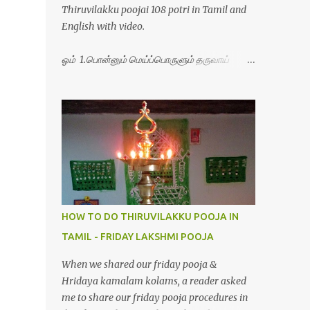
Thiruvilakku poojai 108 potri in Tamil and
English with video.
ஓம் 1.பொன்னும் மெய்ப்பொருளும் தருவாய்
போற்றி 2.போகமும் திருவும் புணர்ப்பாய் போற்றி
3.முற்றறிவு ஒளியாய் மிளிர்ந்தாய் போற்றி
4.மூவுலகும் நிறைந்திருந்தாய் போற்றி 5.வரம்பில்
இன்பமாய் வளர்ந்திருந்தாய் போற்றி
6.இயற்கையாய் அறிவொளி ஆனாய் போற்றி
7.ஈரேழுலகம் ஈன்றாய் போற்றி 8.பிறர்வயமாகா
பெரியோய் போற்றி 9.பேரின்பப் பெருக்காய்
பொலிந்தாய் போற்றி 10.பேரருட்கடலாம் பேரரு...
HOW TO DO THIRUVILAKKU POOJA IN
TAMIL - FRIDAY LAKSHMI POOJA
When we shared our friday pooja &
Hridaya kamalam kolams, a reader asked
me to share our friday pooja procedures in