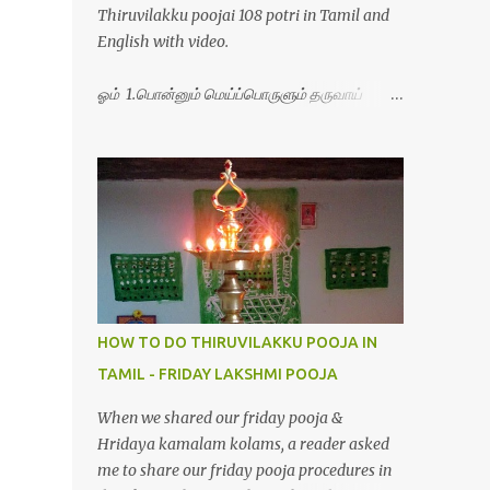
Thiruvilakku poojai 108 potri in Tamil and
English with video.
ஓம் 1.பொன்னும் மெய்ப்பொருளும் தருவாய்
போற்றி 2.போகமும் திருவும் புணர்ப்பாய் போற்றி
3.முற்றறிவு ஒளியாய் மிளிர்ந்தாய் போற்றி
4.மூவுலகும் நிறைந்திருந்தாய் போற்றி 5.வரம்பில்
இன்பமாய் வளர்ந்திருந்தாய் போற்றி
6.இயற்கையாய் அறிவொளி ஆனாய் போற்றி
7.ஈரேழுலகம் ஈன்றாய் போற்றி 8.பிறர்வயமாகா
பெரியோய் போற்றி 9.பேரின்பப் பெருக்காய்
பொலிந்தாய் போற்றி 10.பேரருட்கடலாம் பேரரு...
HOW TO DO THIRUVILAKKU POOJA IN
TAMIL - FRIDAY LAKSHMI POOJA
When we shared our friday pooja &
Hridaya kamalam kolams, a reader asked
me to share our friday pooja procedures in