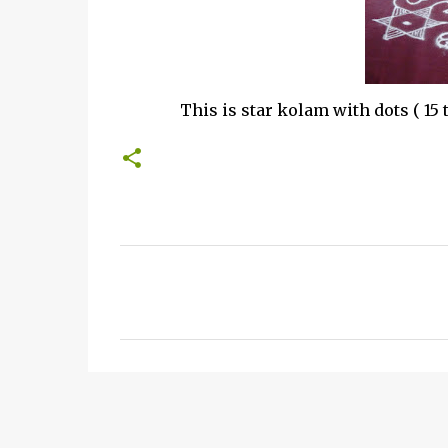
This is star kolam with dots ( 15 to 8 )
C
o
m
m
e
n
t