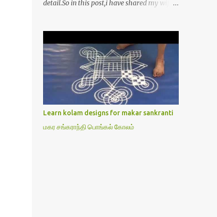
detail.So in this post,i have shared my wife’s
method of doing Lakshmi pooja on Friday.I
won’t say this is the authentic method.But
my mom & my wife has been following this
procedure for more than 40 years in our
house each Friday.Now my daughter-in-law
is also performing the same.In this post,i
have written how to make Lakshmi poojai
with Thiruvilakku poojai
kolam,Hridayakamalam kolam and
Learn kolam designs for makar sankranti
thiruvilakku pooja stotram/slokas along
மகர சங்கராந்தி பொங்கல் கோலம்
with 108 potri in tamil. i.e Archanai slokam
in Tamil.I have tried my best to explain the
pooja procedures.Hope u will find it helpful.I
have attached all the sloka pictures from
our book “ Jayamangala sthothram”. I have
also typed the Shodasha upachara pooja
sthothram in Tamil & English. If u want to
use this pictures in your website,please ask