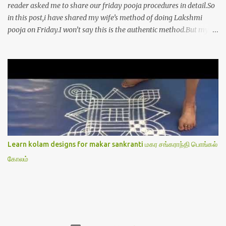
reader asked me to share our friday pooja procedures in detail.So
in this post,i have shared my wife’s method of doing Lakshmi
pooja on Friday.I won’t say this is the authentic method.But my
mom & my wife has been following this procedure for more than
40 years in our house each Friday.Now my daughter-in-law is
also performing the same.In this post,i have written how to make
Lakshmi poojai with Thiruvilakku poojai
kolam,Hridayakamalam kolam and thiruvilakku pooja
stotram/slokas along with 108 potri in tamil. i.e Archanai slokam
in Tamil.I have tried my best to explain the pooja procedures.Hope
u will find it helpful.I have attached all the sloka pictures from our
book “ Jayamangala sthothram”. I have also typed the Shodasha
Learn kolam designs for makar sankranti மகர சங்கராந்தி பொங்கல்
upachara pooja sthothram in Tamil & English. If u want to use
கோலம்
this pictures in your website,please ask our permission.Thanks for
understanding.Please leave a comment here if its helpful fo...