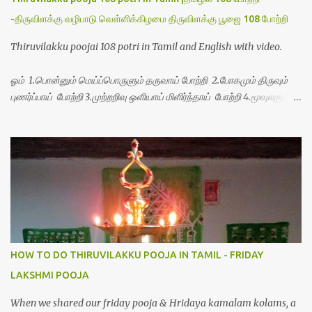
-திருவிளக்கு வழிபாடு வெள்ளிக்கிழமை திருவிளக்கு பூஜை 108 போற்றி
Thiruvilakku poojai 108 potri in Tamil and English with video.
ஓம் 1.பொன்னும் மெய்ப்பொருளும் தருவாய் போற்றி 2.போகமும் திருவும்
புணர்ப்பாய் போற்றி 3.முற்றறிவு ஒளியாய் மிளிர்ந்தாய் போற்றி 4.மூவுலகும்
நிறைந்திருந்தாய் போற்றி 5.வரம்பில் இன்பமாய் வளர்ந்திருந்தாய் போற்றி
6.இயற்கையாய் அறிவொளி ஆனாய் போற்றி 7.ஈரேழுலகம் ஈன்றாய் போற்றி
8.பிறர்வயமாகா பெரியோய் போற்றி 9.பேரின்பப் பெருக்காய் பொலிந்தாய்
போற்றி 10.பேரருட்கடலாம் பேரரு...
HOW TO DO THIRUVILAKKU POOJA IN TAMIL - FRIDAY
LAKSHMI POOJA
When we shared our friday pooja & Hridaya kamalam kolams, a