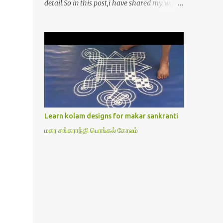
detail.So in this post,i have shared my wife’s
method of doing Lakshmi pooja on Friday.I
won’t say this is the authentic method.But
my mom & my wife has been following this
procedure for more than 40 years in our
house each Friday.Now my daughter-in-law
is also performing the same.In this post,i
have written how to make Lakshmi poojai
with Thiruvilakku poojai
kolam,Hridayakamalam kolam and
Learn kolam designs for makar sankranti
thiruvilakku pooja stotram/slokas along
மகர சங்கராந்தி பொங்கல் கோலம்
with 108 potri in tamil. i.e Archanai slokam
in Tamil.I have tried my best to explain the
pooja procedures.Hope u will find it helpful.I
have attached all the sloka pictures from
our book “ Jayamangala sthothram”. I have
also typed the Shodasha upachara pooja
sthothram in Tamil & English. If u want to
use this pictures in your website,please ask