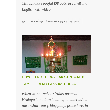
Thiruvilakku poojai 108 potri in Tamil and
English with video.
ஓம் 1.பொன்னும் மெய்ப்பொருளும் தருவாய்
போற்றி 2.போகமும் திருவும் புணர்ப்பாய் போற்றி
3.முற்றறிவு ஒளியாய் மிளிர்ந்தாய் போற்றி
4.மூவுலகும் நிறைந்திருந்தாய் போற்றி 5.வரம்பில்
இன்பமாய் வளர்ந்திருந்தாய் போற்றி
6.இயற்கையாய் அறிவொளி ஆனாய் போற்றி
7.ஈரேழுலகம் ஈன்றாய் போற்றி 8.பிறர்வயமாகா
பெரியோய் போற்றி 9.பேரின்பப் பெருக்காய்
பொலிந்தாய் போற்றி 10.பேரருட்கடலாம் பேரரு...
HOW TO DO THIRUVILAKKU POOJA IN
TAMIL - FRIDAY LAKSHMI POOJA
When we shared our friday pooja &
Hridaya kamalam kolams, a reader asked
me to share our friday pooja procedures in