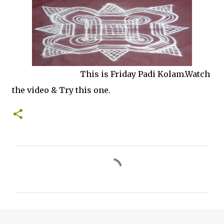
This is Friday Padi Kolam.Watch
the video & Try this one.
C
o
m
m
e