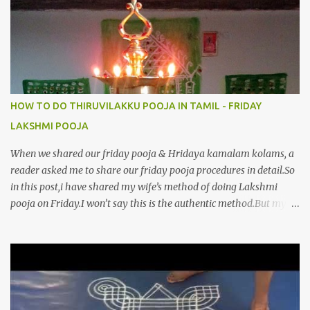
போற்றி 10.பேரருட்கடலாம் பேரரு...
HOW TO DO THIRUVILAKKU POOJA IN TAMIL - FRIDAY
LAKSHMI POOJA
When we shared our friday pooja & Hridaya kamalam kolams, a
reader asked me to share our friday pooja procedures in detail.So
in this post,i have shared my wife’s method of doing Lakshmi
pooja on Friday.I won’t say this is the authentic method.But my
mom & my wife has been following this procedure for more than
40 years in our house each Friday.Now my daughter-in-law is
also performing the same.In this post,i have written how to make
Lakshmi poojai with Thiruvilakku poojai
kolam,Hridayakamalam kolam and thiruvilakku pooja
stotram/slokas along with 108 potri in tamil. i.e Archanai slokam