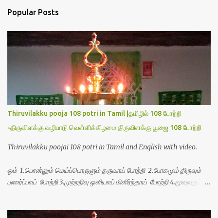
n
Popular Posts
t
s
Thiruvilakku pooja 108 potri in Tamil |தமிழில் 108 போற்றி
-திருவிளக்கு வழிபாடு வெள்ளிக்கிழமை திருவிளக்கு பூஜை 108 போற்றி
Thiruvilakku poojai 108 potri in Tamil and English with video.
ஓம் 1.பொன்னும் மெய்ப்பொருளும் தருவாய் போற்றி 2.போகமும் திருவும்
புணர்ப்பாய் போற்றி 3.முற்றறிவு ஒளியாய் மிளிர்ந்தாய் போற்றி 4.மூவுலகும்
நிறைந்திருந்தாய் போற்றி 5.வரம்பில் இன்பமாய் வளர்ந்திருந்தாய் போற்றி
6.இயற்கையாய் அறிவொளி ஆனாய் போற்றி 7.ஈரேழுலகம் ஈன்றாய் போற்றி
8.பிறர்வயமாகா பெரியோய் போற்றி 9.பேரின்பப் பெருக்காய் பொலிந்தாய்