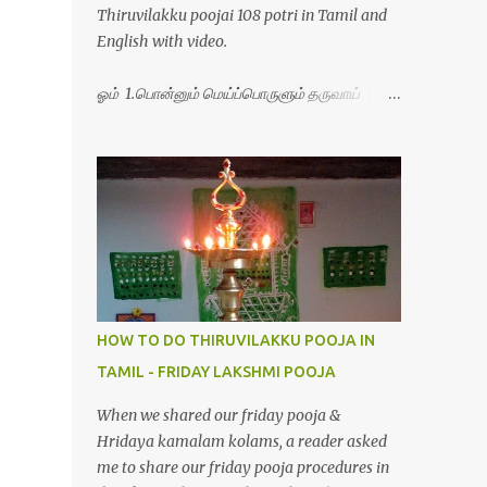
Thiruvilakku poojai 108 potri in Tamil and
English with video.
ஓம் 1.பொன்னும் மெய்ப்பொருளும் தருவாய்
போற்றி 2.போகமும் திருவும் புணர்ப்பாய் போற்றி
3.முற்றறிவு ஒளியாய் மிளிர்ந்தாய் போற்றி
4.மூவுலகும் நிறைந்திருந்தாய் போற்றி 5.வரம்பில்
இன்பமாய் வளர்ந்திருந்தாய் போற்றி
6.இயற்கையாய் அறிவொளி ஆனாய் போற்றி
7.ஈரேழுலகம் ஈன்றாய் போற்றி 8.பிறர்வயமாகா
பெரியோய் போற்றி 9.பேரின்பப் பெருக்காய்
பொலிந்தாய் போற்றி 10.பேரருட்கடலாம் பேரரு...
HOW TO DO THIRUVILAKKU POOJA IN
TAMIL - FRIDAY LAKSHMI POOJA
When we shared our friday pooja &
Hridaya kamalam kolams, a reader asked
me to share our friday pooja procedures in