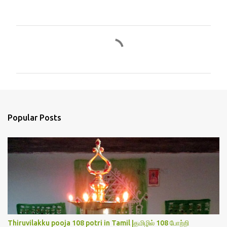
C
o
m
m
e
n
Popular Posts
t
s
Thiruvilakku pooja 108 potri in Tamil |தமிழில் 108 போற்றி