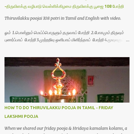
-திருவிளக்கு வழிபாடு வெள்ளிக்கிழமை திருவிளக்கு பூஜை 108 போற்றி
Thiruvilakku poojai 108 potri in Tamil and English with video.
ஓம் 1.பொன்னும் மெய்ப்பொருளும் தருவாய் போற்றி 2.போகமும் திருவும்
புணர்ப்பாய் போற்றி 3.முற்றறிவு ஒளியாய் மிளிர்ந்தாய் போற்றி 4.மூவுலகும்
நிறைந்திருந்தாய் போற்றி 5.வரம்பில் இன்பமாய் வளர்ந்திருந்தாய் போற்றி
6.இயற்கையாய் அறிவொளி ஆனாய் போற்றி 7.ஈரேழுலகம் ஈன்றாய் போற்றி
8.பிறர்வயமாகா பெரியோய் போற்றி 9.பேரின்பப் பெருக்காய் பொலிந்தாய்
போற்றி 10.பேரருட்கடலாம் பேரரு...
HOW TO DO THIRUVILAKKU POOJA IN TAMIL - FRIDAY
LAKSHMI POOJA
When we shared our friday pooja & Hridaya kamalam kolams, a