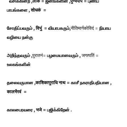
வசிக்கின்ற ,लोक = ஜனங்களின் ,पुण्यपाप = புண்ய
பாபங்களை , शोधकं =
சோதிப்பவரும் , विभुं = வியாபகரும்,
नीतिमार्गकोविदं =
நியாய
வழியை நன்கு
அறிந்தவரும் ,
पुरातनं=
பழமையானவரும் ,
जगत्पतिं =
உலகங்களின்
தலைவருமான ,काशिकापुराधि नाथ = காசீ நகராதிபதியான ,
कालभैरवं =
காலபைரவரை , भजे = பஜிக்கிறேன் .