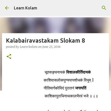
Skip to main content
Learn Kolam
Kalabairavastakam Slokam 8
posted by
Learn kolam
on
June 23, 2016
भूतसङ्घनायकं
विशालकीर्तिदायकं
काशिवासलोकपुण्यपापशोधकं विभुम् |
नीतिमार्गकोविदं पुरातनं
जगत्पतिं
काशिकापुराधिनाथकालभैरवं भजे ॥ ८॥