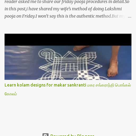
reader asked me to share our friday pooja procedures in detail.So
in this post,i have shared my wife’s method of doing Lakshmi
pooja on Friday.I won’t say this is the authentic method.But my
mom & my wife has been following this procedure for more than
40 years in our house each Friday.Now my daughter-in-law is
also performing the same.In this post,i have written how to make
Lakshmi poojai with Thiruvilakku poojai
kolam,Hridayakamalam kolam and thiruvilakku pooja
stotram/slokas along with 108 potri in tamil. i.e Archanai slokam
in Tamil.I have tried my best to explain the pooja procedures.Hope
u will find it helpful.I have attached all the sloka pictures from our
book “ Jayamangala sthothram”. I have also typed the Shodasha
Learn kolam designs for makar sankranti மகர சங்கராந்தி பொங்கல்
upachara pooja sthothram in Tamil & English. If u want to use
கோலம்
this pictures in your website,please ask our permission.Thanks for
understanding.Please leave a comment here if its helpful fo...