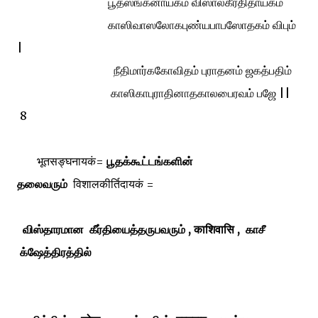
பூதஸங்கனாயகம் விஸாலகீர்திதாயகம்
காஸிவாஸலோகபுண்யபாபஸோதகம் விபும்
|
நீதிமார்ககோவிதம் புராதனம் ஜகத்பதிம்
காஸிகாபுராதினாதகாலபைரவம் பஜே ||
8
भूतसङ्घनायकं=
பூதக்கூட்டங்களின்
தலைவரும்
विशालकीर्तिदायकं =
விஸ்தாரமான கீர்தியைத்தருபவரும் , काशिवासि
, காசீ
க்ஷேத்திரத்தில்