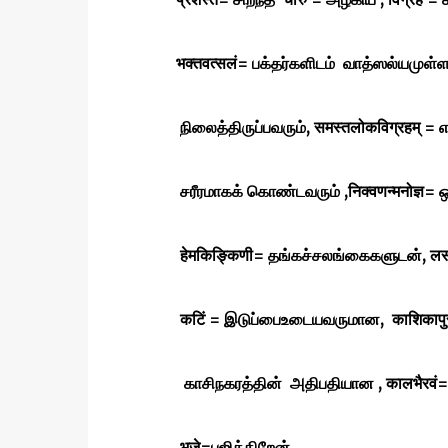
भक्तवत्सलं= பக்தர்களிடம் வாத்ஸல்யமுள்
நிலைத்திருப்பவரும்,
समस्तलोकविग्रहम्
= எ
சரீரமாகக் கொண்டவரும் ,
निक्वणन्मनोज्ञ
हेमकिङ्किणी= தங்கச்சலங்கைகளுடன், लस
कटिं = இடுப்பைஉடையவருமான,
काशिकाप
காசிநகரத்தின் அதிபதியான ,
कालभैरव
भजे=பஜிக்கிறேன் .