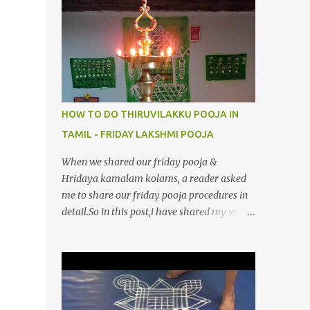
4.மூவுலகும் நிறைந்திருந்தாய் போற்றி 5.வரம்பில்
இன்பமாய் வளர்ந்திருந்தாய் போற்றி
6.இயற்கையாய் அறிவொளி ஆனாய் போற்றி
7.ஈரேழுலகம் ஈன்றாய் போற்றி 8.பிறர்வயமாகா
பெரியோய் போற்றி 9.பேரின்பப் பெருக்காய்
பொலிந்தாய் போற்றி 10.பேரருட்கடலாம் பேரரு...
HOW TO DO THIRUVILAKKU POOJA IN
TAMIL - FRIDAY LAKSHMI POOJA
When we shared our friday pooja &
Hridaya kamalam kolams, a reader asked
me to share our friday pooja procedures in
detail.So in this post,i have shared my wife’s
method of doing Lakshmi pooja on Friday.I
won’t say this is the authentic method.But
my mom & my wife has been following this
procedure for more than 40 years in our
house each Friday.Now my daughter-in-law