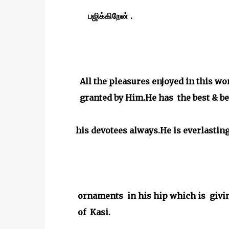
பஜிக்கிறேன் .
All the pleasures enjoyed in this wor
granted by Him.He has the best & bea
his devotees always.He is everlasting.
ornaments in his hip which is giving
of Kasi.