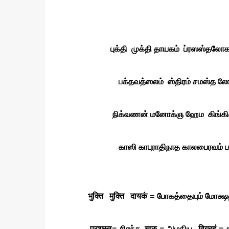
புக்தி முக்தி தாயகம் ப்ரஸஸ்தலோக
பக்தவத்ஸலம் ஸ்திரம் சமஸ்த ல
நிக்வணன் மனோக்ஞ ஹேம கிங்கிணி 
காஸி காபுராதிநாத காலபைரவம் பஜ
भुक्ति मुक्ति दायकं = போகத்தையும் மோக்
प्रशस्त= சிறந்த चारु = அழகிய , विग्रहं = 