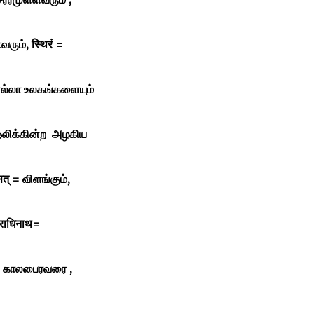
ளவரும்,
स्थिरं =
ல்லா உலகங்களையும்
= ஒலிக்கின்ற அழகிய
त् = விளங்கும்,
ुराधिनाथ=
ं= காலபைரவரை ,