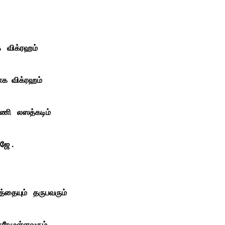
 விக்ரஹம்
ோக
விக்ரஹம்
லஸத்கடிம்
ே .
ஷத்தையும் தருபவரும்
சரீரமுள்ளவரும் ,