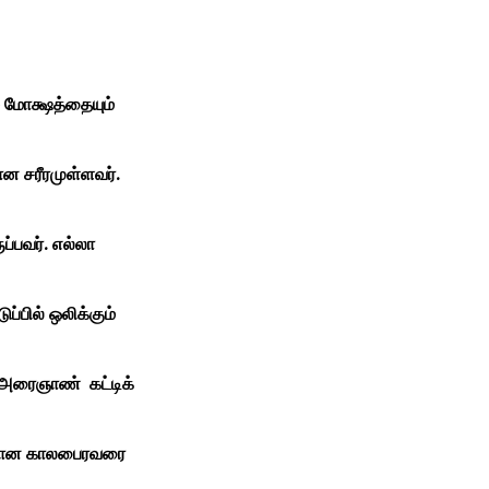
மோக்ஷத்தையும்
 சரீரமுள்ளவர்.
பவர். எல்லா
ில் ஒலிக்கும்
அரைஞாண் கட்டிக்
தியான காலபைரவரை