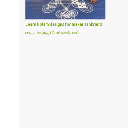
is also performing the same.In this post,i
have written how to make Lakshmi poojai
with Thiruvilakku poojai
kolam,Hridayakamalam kolam and
Learn kolam designs for makar sankranti
thiruvilakku pooja stotram/slokas along
மகர சங்கராந்தி பொங்கல் கோலம்
with 108 potri in tamil. i.e Archanai slokam
in Tamil.I have tried my best to explain the
pooja procedures.Hope u will find it helpful.I
have attached all the sloka pictures from
our book “ Jayamangala sthothram”. I have
also typed the Shodasha upachara pooja
sthothram in Tamil & English. If u want to
use this pictures in your website,please ask
our permission.Thanks for
understanding.Please leave a comment here
if its helpful fo...