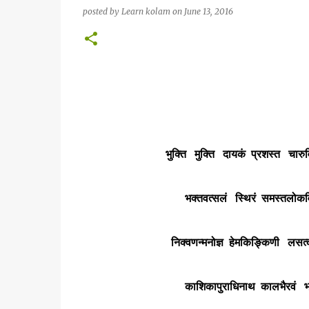
posted by
Learn kolam
on
June 13, 2016
भुक्ति मुक्ति दायकं प्रशस्त चारुविग
भक्तवत्सलं स्थिरं समस्तलोकविग्र
निक्वणन्मनोज्ञ हेमकिङ्किणी लसत्क
काशिकापुराधिनाथ कालभैरवं भज