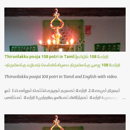
t
s
Thiruvilakku pooja 108 potri in Tamil |தமிழில் 108 போற்றி
-திருவிளக்கு வழிபாடு வெள்ளிக்கிழமை திருவிளக்கு பூஜை 108 போற்றி
Thiruvilakku poojai 108 potri in Tamil and English with video.
ஓம் 1.பொன்னும் மெய்ப்பொருளும் தருவாய் போற்றி 2.போகமும் திருவும்
புணர்ப்பாய் போற்றி 3.முற்றறிவு ஒளியாய் மிளிர்ந்தாய் போற்றி 4.மூவுலகும்
நிறைந்திருந்தாய் போற்றி 5.வரம்பில் இன்பமாய் வளர்ந்திருந்தாய் போற்றி
6.இயற்கையாய் அறிவொளி ஆனாய் போற்றி 7.ஈரேழுலகம் ஈன்றாய் போற்றி
8.பிறர்வயமாகா பெரியோய் போற்றி 9.பேரின்பப் பெருக்காய் பொலிந்தாய்
போற்றி 10.பேரருட்கடலாம் பேரரு...