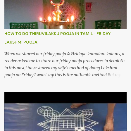
HOW TO DO THIRUVILAKKU POOJA IN TAMIL - FRIDAY
LAKSHMI POOJA
When we shared our friday pooja & Hridaya kamalam kolams, a
reader asked me to share our friday pooja procedures in detail.So
in this post,i have shared my wife’s method of doing Lakshmi
pooja on Friday.I won’t say this is the authentic method.But my
mom & my wife has been following this procedure for more than
40 years in our house each Friday.Now my daughter-in-law is
also performing the same.In this post,i have written how to make
Lakshmi poojai with Thiruvilakku poojai
kolam,Hridayakamalam kolam and thiruvilakku pooja
stotram/slokas along with 108 potri in tamil. i.e Archanai slokam
in Tamil.I have tried my best to explain the pooja procedures.Hope
u will find it helpful.I have attached all the sloka pictures from our