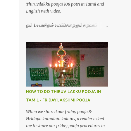
Thiruvilakku poojai 108 potri in Tamil and
English with video.
ஓம் 1.பொன்னும் மெய்ப்பொருளும் தருவாய்
போற்றி 2.போகமும் திருவும் புணர்ப்பாய் போற்றி
3.முற்றறிவு ஒளியாய் மிளிர்ந்தாய் போற்றி
4.மூவுலகும் நிறைந்திருந்தாய் போற்றி 5.வரம்பில்
இன்பமாய் வளர்ந்திருந்தாய் போற்றி
6.இயற்கையாய் அறிவொளி ஆனாய் போற்றி
7.ஈரேழுலகம் ஈன்றாய் போற்றி 8.பிறர்வயமாகா
பெரியோய் போற்றி 9.பேரின்பப் பெருக்காய்
பொலிந்தாய் போற்றி 10.பேரருட்கடலாம் பேரரு...
HOW TO DO THIRUVILAKKU POOJA IN
TAMIL - FRIDAY LAKSHMI POOJA
When we shared our friday pooja &
Hridaya kamalam kolams, a reader asked
me to share our friday pooja procedures in