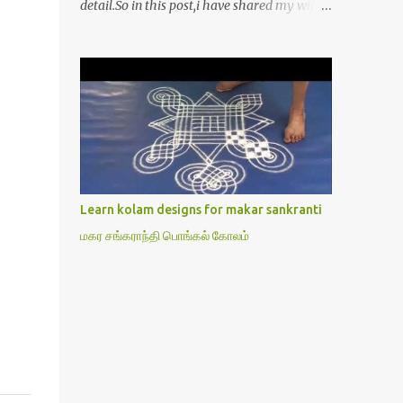
detail.So in this post,i have shared my wife’s
method of doing Lakshmi pooja on Friday.I
won’t say this is the authentic method.But
my mom & my wife has been following this
procedure for more than 40 years in our
house each Friday.Now my daughter-in-law
is also performing the same.In this post,i
have written how to make Lakshmi poojai
with Thiruvilakku poojai
kolam,Hridayakamalam kolam and
Learn kolam designs for makar sankranti
thiruvilakku pooja stotram/slokas along
மகர சங்கராந்தி பொங்கல் கோலம்
with 108 potri in tamil. i.e Archanai slokam
in Tamil.I have tried my best to explain the
pooja procedures.Hope u will find it helpful.I
have attached all the sloka pictures from
our book “ Jayamangala sthothram”. I have
also typed the Shodasha upachara pooja
sthothram in Tamil & English. If u want to
use this pictures in your website,please ask