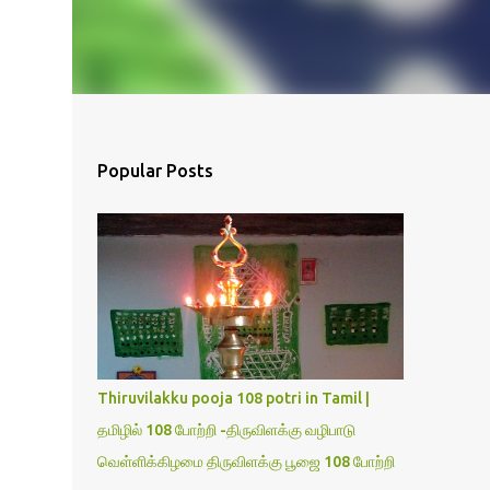
Popular Posts
Thiruvilakku pooja 108 potri in Tamil |
தமிழில் 108 போற்றி -திருவிளக்கு வழிபாடு
வெள்ளிக்கிழமை திருவிளக்கு பூஜை 108 போற்றி