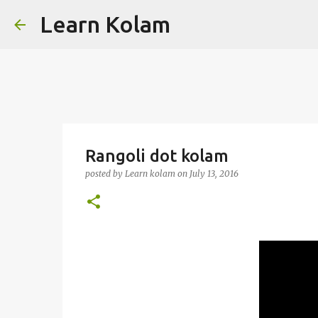
Learn Kolam
Rangoli dot kolam
posted by
Learn kolam
on
July 13, 2016