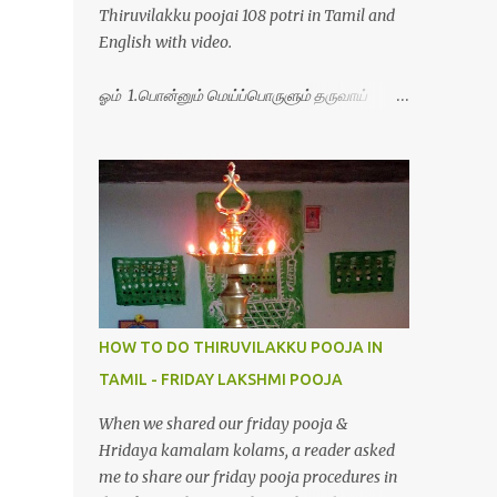
Thiruvilakku poojai 108 potri in Tamil and
English with video.
ஓம் 1.பொன்னும் மெய்ப்பொருளும் தருவாய்
போற்றி 2.போகமும் திருவும் புணர்ப்பாய் போற்றி
3.முற்றறிவு ஒளியாய் மிளிர்ந்தாய் போற்றி
4.மூவுலகும் நிறைந்திருந்தாய் போற்றி 5.வரம்பில்
இன்பமாய் வளர்ந்திருந்தாய் போற்றி
6.இயற்கையாய் அறிவொளி ஆனாய் போற்றி
7.ஈரேழுலகம் ஈன்றாய் போற்றி 8.பிறர்வயமாகா
பெரியோய் போற்றி 9.பேரின்பப் பெருக்காய்
பொலிந்தாய் போற்றி 10.பேரருட்கடலாம் பேரரு...
HOW TO DO THIRUVILAKKU POOJA IN
TAMIL - FRIDAY LAKSHMI POOJA
When we shared our friday pooja &
Hridaya kamalam kolams, a reader asked
me to share our friday pooja procedures in