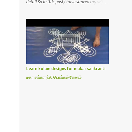
detail.So in this post,i have shared my wife’s
method of doing Lakshmi pooja on Friday.I
won’t say this is the authentic method.But
my mom & my wife has been following this
procedure for more than 40 years in our
house each Friday.Now my daughter-in-law
is also performing the same.In this post,i
have written how to make Lakshmi poojai
with Thiruvilakku poojai
kolam,Hridayakamalam kolam and
Learn kolam designs for makar sankranti
thiruvilakku pooja stotram/slokas along
மகர சங்கராந்தி பொங்கல் கோலம்
with 108 potri in tamil. i.e Archanai slokam
in Tamil.I have tried my best to explain the
pooja procedures.Hope u will find it helpful.I
have attached all the sloka pictures from
our book “ Jayamangala sthothram”. I have
also typed the Shodasha upachara pooja
sthothram in Tamil & English. If u want to
use this pictures in your website,please ask