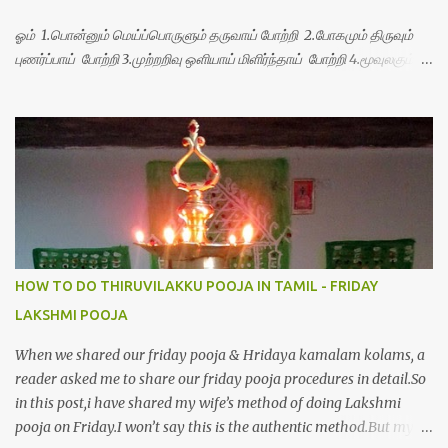
ஓம் 1.பொன்னும் மெய்ப்பொருளும் தருவாய் போற்றி 2.போகமும் திருவும்
புணர்ப்பாய் போற்றி 3.முற்றறிவு ஒளியாய் மிளிர்ந்தாய் போற்றி 4.மூவுலகும்
நிறைந்திருந்தாய் போற்றி 5.வரம்பில் இன்பமாய் வளர்ந்திருந்தாய் போற்றி
6.இயற்கையாய் அறிவொளி ஆனாய் போற்றி 7.ஈரேழுலகம் ஈன்றாய் போற்றி
8.பிறர்வயமாகா பெரியோய் போற்றி 9.பேரின்பப் பெருக்காய் பொலிந்தாய்
போற்றி 10.பேரருட்கடலாம் பேரரு...
HOW TO DO THIRUVILAKKU POOJA IN TAMIL - FRIDAY
LAKSHMI POOJA
When we shared our friday pooja & Hridaya kamalam kolams, a
reader asked me to share our friday pooja procedures in detail.So
in this post,i have shared my wife’s method of doing Lakshmi
pooja on Friday.I won’t say this is the authentic method.But my