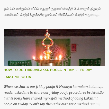
ஓம் 1.பொன்னும் மெய்ப்பொருளும் தருவாய் போற்றி 2.போகமும் திருவும்
புணர்ப்பாய் போற்றி 3.முற்றறிவு ஒளியாய் மிளிர்ந்தாய் போற்றி 4.மூவுலகும்
நிறைந்திருந்தாய் போற்றி 5.வரம்பில் இன்பமாய் வளர்ந்திருந்தாய் போற்றி
6.இயற்கையாய் அறிவொளி ஆனாய் போற்றி 7.ஈரேழுலகம் ஈன்றாய் போற்றி
8.பிறர்வயமாகா பெரியோய் போற்றி 9.பேரின்பப் பெருக்காய் பொலிந்தாய்
போற்றி 10.பேரருட்கடலாம் பேரரு...
HOW TO DO THIRUVILAKKU POOJA IN TAMIL - FRIDAY
LAKSHMI POOJA
When we shared our friday pooja & Hridaya kamalam kolams, a
reader asked me to share our friday pooja procedures in detail.So
in this post,i have shared my wife’s method of doing Lakshmi
pooja on Friday.I won’t say this is the authentic method.But my