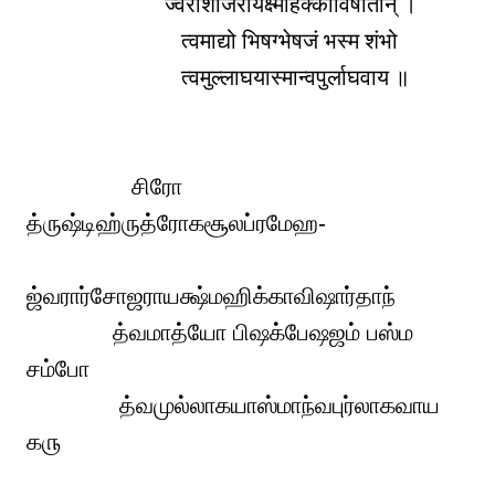
ज्वरार्शोजरायक्ष्महिक्काविषार्तान् ।
त्वमाद्यो भिषग्भेषजं भस्म शंभो
त्वमुल्लाघयास्मान्वपुर्लाघवाय ॥
சிரோ
த்ருஷ்டிஹ்ருத்ரோகசூலப்ரமேஹ-
ஜ்வரார்சோஜராயக்ஷ்மஹிக்காவிஷார்தாந்
த்வமாத்யோ பிஷக்பேஷஜம் பஸ்ம
சம்போ
த்வமுல்லாகயாஸ்மாந்வபுர்லாகவாய
௧௫