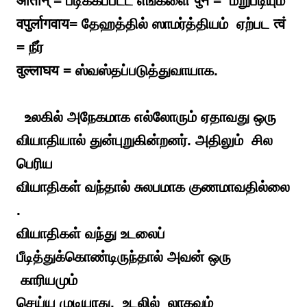
आर्तान् = பீடிக்கப்பட்ட எங்களை पुन = மறுபடியும்
वपुर्लागवाय= தேஹத்தில் ஸாமர்த்தியம் ஏற்பட त्वं
= நீர்
वुल्लाघय = ஸ்வஸ்தப்படுத்துவாயாக.
உலகில் அநேகமாக எல்லோரும் ஏதாவது ஒரு
வியாதியால் துன்புறுகின்றனர். அதிலும் சில
பெரிய
வியாதிகள் வந்தால் சுலபமாக குணமாவதில்லை
.
வியாதிகள் வந்து உடலைப்
பீடித்துக்
கொண்டிருந்தால் அவன் ஒரு
காரியமும்
செய்ய முடியாது. உடலில் லாகவம்