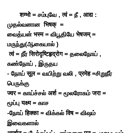
शम्भो = சம்புவே , त्वं = நீ , आद्य :
முதல்வனான भिषक् =
வைத்யன் भस्म = விபூதியே भेषजम् =
மருந்து(ஆகையால் )
त्वं = நீர் सिरोदृष्टि
हृद्रोग = தலைநோய் ,
கண்நோய் , இருதய
- நோய் सूल = வயிற்று வலி , प्रमेह =சிறுநீர்
பெருக்கு
ज्वर = காய்ச்சல் अर्श = மூலரோகம் जरा =
மூப்பு
यक्ष्म = காச
-நோய் हिक्का = விக்கல் विष = விஷம்
இவைகளால்