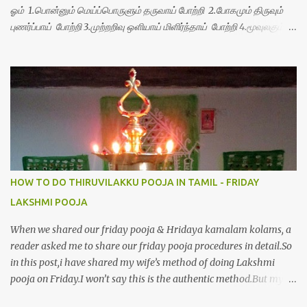
ஓம் 1.பொன்னும் மெய்ப்பொருளும் தருவாய் போற்றி 2.போகமும் திருவும்
புணர்ப்பாய் போற்றி 3.முற்றறிவு ஒளியாய் மிளிர்ந்தாய் போற்றி 4.மூவுலகும்
நிறைந்திருந்தாய் போற்றி 5.வரம்பில் இன்பமாய் வளர்ந்திருந்தாய் போற்றி
6.இயற்கையாய் அறிவொளி ஆனாய் போற்றி 7.ஈரேழுலகம் ஈன்றாய் போற்றி
8.பிறர்வயமாகா பெரியோய் போற்றி 9.பேரின்பப் பெருக்காய் பொலிந்தாய்
போற்றி 10.பேரருட்கடலாம் பேரரு...
HOW TO DO THIRUVILAKKU POOJA IN TAMIL - FRIDAY
LAKSHMI POOJA
When we shared our friday pooja & Hridaya kamalam kolams, a
reader asked me to share our friday pooja procedures in detail.So
in this post,i have shared my wife’s method of doing Lakshmi
pooja on Friday.I won’t say this is the authentic method.But my
mom & my wife has been following this procedure for more than