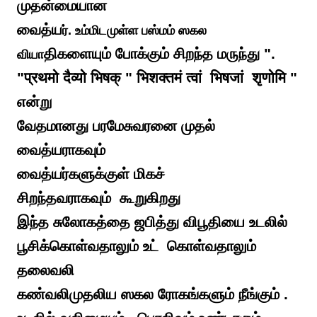
முதன்மையான
வைத்ய
ர். உம்மிடமுள்ள பஸ்மம் ஸகல
திகளையும் போக்கும் சிறந்த மருந்து ".
வியா
"प्रथमो दैव्यो भिषक् " भिशक्तमं त्वां भिषजां शृणोमि "
என்று
வேதமானது பரமேசுவரனை முதல்
வைத்யராகவும்
வைத்யர்களுக்குள் மிகச்
சிறந்தவராகவும் கூறுகிறது
இந்த சுலோகத்தை ஜபித்து விபூதியை உடலில்
பூசிக்கொள்வதாலும் உட் கொள்வதாலும்
தலைவலி
கண்வலிமுதலிய ஸகல ரோகங்களும் நீங்கும் .