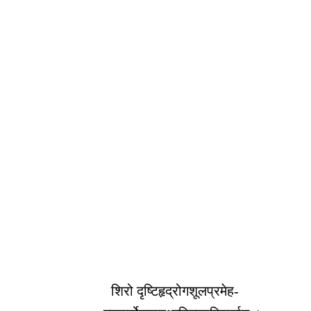
शिरो दृष्टिहृद्रोगशूलप्रमेह-