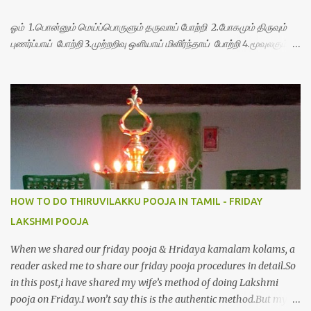
ஓம் 1.பொன்னும் மெய்ப்பொருளும் தருவாய் போற்றி 2.போகமும் திருவும்
புணர்ப்பாய் போற்றி 3.முற்றறிவு ஒளியாய் மிளிர்ந்தாய் போற்றி 4.மூவுலகும்
நிறைந்திருந்தாய் போற்றி 5.வரம்பில் இன்பமாய் வளர்ந்திருந்தாய் போற்றி
6.இயற்கையாய் அறிவொளி ஆனாய் போற்றி 7.ஈரேழுலகம் ஈன்றாய் போற்றி
8.பிறர்வயமாகா பெரியோய் போற்றி 9.பேரின்பப் பெருக்காய் பொலிந்தாய்
போற்றி 10.பேரருட்கடலாம் பேரரு...
HOW TO DO THIRUVILAKKU POOJA IN TAMIL - FRIDAY
LAKSHMI POOJA
When we shared our friday pooja & Hridaya kamalam kolams, a
reader asked me to share our friday pooja procedures in detail.So
in this post,i have shared my wife’s method of doing Lakshmi
pooja on Friday.I won’t say this is the authentic method.But my