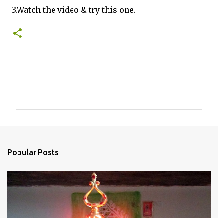
3.Watch the video & try this one.
C
o
m
m
e
n
Popular Posts
t
s