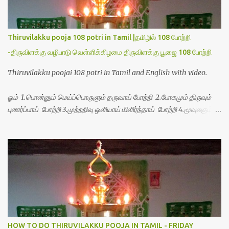
Thiruvilakku pooja 108 potri in Tamil |தமிழில் 108 போற்றி
-திருவிளக்கு வழிபாடு வெள்ளிக்கிழமை திருவிளக்கு பூஜை 108 போற்றி
Thiruvilakku poojai 108 potri in Tamil and English with video.
ஓம் 1.பொன்னும் மெய்ப்பொருளும் தருவாய் போற்றி 2.போகமும் திருவும்
புணர்ப்பாய் போற்றி 3.முற்றறிவு ஒளியாய் மிளிர்ந்தாய் போற்றி 4.மூவுலகும்
நிறைந்திருந்தாய் போற்றி 5.வரம்பில் இன்பமாய் வளர்ந்திருந்தாய் போற்றி
6.இயற்கையாய் அறிவொளி ஆனாய் போற்றி 7.ஈரேழுலகம் ஈன்றாய் போற்றி
8.பிறர்வயமாகா பெரியோய் போற்றி 9.பேரின்பப் பெருக்காய் பொலிந்தாய்
போற்றி 10.பேரருட்கடலாம் பேரரு...
HOW TO DO THIRUVILAKKU POOJA IN TAMIL - FRIDAY