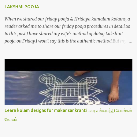
LAKSHMI POOJA
When we shared our friday pooja & Hridaya kamalam kolams, a
reader asked me to share our friday pooja procedures in detail.So
in this post,i have shared my wife’s method of doing Lakshmi
pooja on Friday.I won’t say this is the authentic method.But my
mom & my wife has been following this procedure for more than
40 years in our house each Friday.Now my daughter-in-law is
also performing the same.In this post,i have written how to make
Lakshmi poojai with Thiruvilakku poojai
kolam,Hridayakamalam kolam and thiruvilakku pooja
stotram/slokas along with 108 potri in tamil. i.e Archanai slokam
in Tamil.I have tried my best to explain the pooja procedures.Hope
u will find it helpful.I have attached all the sloka pictures from our
book “ Jayamangala sthothram”. I have also typed the Shodasha
Learn kolam designs for makar sankranti மகர சங்கராந்தி பொங்கல்
upachara pooja sthothram in Tamil & English. If u want to use
கோலம்
this pictures in your website,please ask our permission.Thanks for
understanding.Please leave a comment here if its helpful fo...