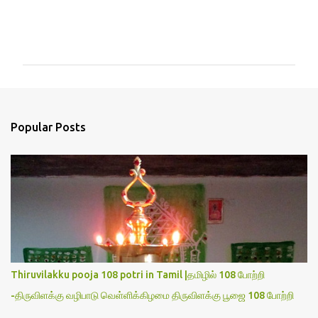
C
o
m
m
e
n
Popular Posts
t
s
Thiruvilakku pooja 108 potri in Tamil |தமிழில் 108 போற்றி
-திருவிளக்கு வழிபாடு வெள்ளிக்கிழமை திருவிளக்கு பூஜை 108 போற்றி