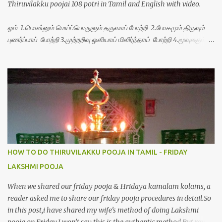
Thiruvilakku poojai 108 potri in Tamil and English with video.
ஓம் 1.பொன்னும் மெய்ப்பொருளும் தருவாய் போற்றி 2.போகமும் திருவும்
புணர்ப்பாய் போற்றி 3.முற்றறிவு ஒளியாய் மிளிர்ந்தாய் போற்றி 4.மூவுலகும்
நிறைந்திருந்தாய் போற்றி 5.வரம்பில் இன்பமாய் வளர்ந்திருந்தாய் போற்றி
6.இயற்கையாய் அறிவொளி ஆனாய் போற்றி 7.ஈரேழுலகம் ஈன்றாய் போற்றி
8.பிறர்வயமாகா பெரியோய் போற்றி 9.பேரின்பப் பெருக்காய் பொலிந்தாய்
போற்றி 10.பேரருட்கடலாம் பேரரு...
HOW TO DO THIRUVILAKKU POOJA IN TAMIL - FRIDAY
LAKSHMI POOJA
When we shared our friday pooja & Hridaya kamalam kolams, a
reader asked me to share our friday pooja procedures in detail.So
in this post,i have shared my wife’s method of doing Lakshmi