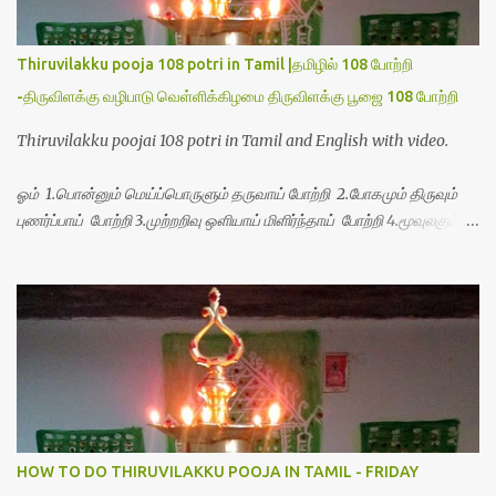
Thiruvilakku pooja 108 potri in Tamil |தமிழில் 108 போற்றி
-திருவிளக்கு வழிபாடு வெள்ளிக்கிழமை திருவிளக்கு பூஜை 108 போற்றி
Thiruvilakku poojai 108 potri in Tamil and English with video.
ஓம் 1.பொன்னும் மெய்ப்பொருளும் தருவாய் போற்றி 2.போகமும் திருவும்
புணர்ப்பாய் போற்றி 3.முற்றறிவு ஒளியாய் மிளிர்ந்தாய் போற்றி 4.மூவுலகும்
நிறைந்திருந்தாய் போற்றி 5.வரம்பில் இன்பமாய் வளர்ந்திருந்தாய் போற்றி
6.இயற்கையாய் அறிவொளி ஆனாய் போற்றி 7.ஈரேழுலகம் ஈன்றாய் போற்றி
8.பிறர்வயமாகா பெரியோய் போற்றி 9.பேரின்பப் பெருக்காய் பொலிந்தாய்
போற்றி 10.பேரருட்கடலாம் பேரரு...
HOW TO DO THIRUVILAKKU POOJA IN TAMIL - FRIDAY