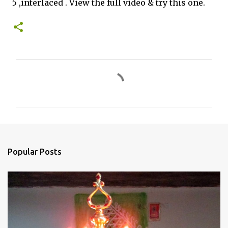
5 ,interlaced . View the full video & try this one.
C
o
m
m
e
n
Popular Posts
t
s