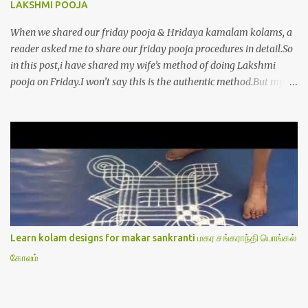
LAKSHMI POOJA
When we shared our friday pooja & Hridaya kamalam kolams, a
reader asked me to share our friday pooja procedures in detail.So
in this post,i have shared my wife’s method of doing Lakshmi
pooja on Friday.I won’t say this is the authentic method.But my
mom & my wife has been following this procedure for more than
40 years in our house each Friday.Now my daughter-in-law is
also performing the same.In this post,i have written how to make
Lakshmi poojai with Thiruvilakku poojai
kolam,Hridayakamalam kolam and thiruvilakku pooja
stotram/slokas along with 108 potri in tamil. i.e Archanai slokam
in Tamil.I have tried my best to explain the pooja procedures.Hope
u will find it helpful.I have attached all the sloka pictures from our
book “ Jayamangala sthothram”. I have also typed the Shodasha
Learn kolam designs for makar sankranti மகர சங்கராந்தி பொங்கல்
upachara pooja sthothram in Tamil & English. If u want to use
கோலம்
this pictures in your website,please ask our permission.Thanks for
understanding.Please leave a comment here if its helpful fo...