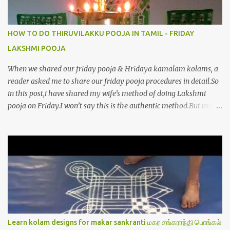
HOW TO DO THIRUVILAKKU POOJA IN TAMIL - FRIDAY
LAKSHMI POOJA
When we shared our friday pooja & Hridaya kamalam kolams, a
reader asked me to share our friday pooja procedures in detail.So
in this post,i have shared my wife’s method of doing Lakshmi
pooja on Friday.I won’t say this is the authentic method.But my
mom & my wife has been following this procedure for more than
40 years in our house each Friday.Now my daughter-in-law is
also performing the same.In this post,i have written how to make
Lakshmi poojai with Thiruvilakku poojai
kolam,Hridayakamalam kolam and thiruvilakku pooja
stotram/slokas along with 108 potri in tamil. i.e Archanai slokam
in Tamil.I have tried my best to explain the pooja procedures.Hope
u will find it helpful.I have attached all the sloka pictures from our
book “ Jayamangala sthothram”. I have also typed the Shodasha
Learn kolam designs for makar sankranti மகர சங்கராந்தி பொங்கல்
upachara pooja sthothram in Tamil & English. If u want to use