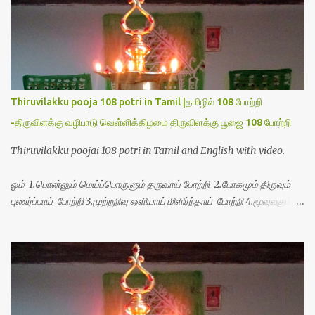
Thiruvilakku pooja 108 potri in Tamil |தமிழில் 108 போற்றி
-திருவிளக்கு வழிபாடு வெள்ளிக்கிழமை திருவிளக்கு பூஜை 108 போற்றி
Thiruvilakku poojai 108 potri in Tamil and English with video.
ஓம் 1.பொன்னும் மெய்ப்பொருளும் தருவாய் போற்றி 2.போகமும் திருவும்
புணர்ப்பாய் போற்றி 3.முற்றறிவு ஒளியாய் மிளிர்ந்தாய் போற்றி 4.மூவுலகும்
நிறைந்திருந்தாய் போற்றி 5.வரம்பில் இன்பமாய் வளர்ந்திருந்தாய் போற்றி
6.இயற்கையாய் அறிவொளி ஆனாய் போற்றி 7.ஈரேழுலகம் ஈன்றாய் போற்றி
8.பிறர்வயமாகா பெரியோய் போற்றி 9.பேரின்பப் பெருக்காய் பொலிந்தாய்
போற்றி 10.பேரருட்கடலாம் பேரரு...