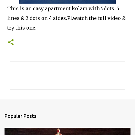
This is an easy apartment kolam with 5dots 5
lines & 2 dots on 4 sides.Pl.watch the full video &
try this one.
C
o
m
m
e
n
Popular Posts
t
s