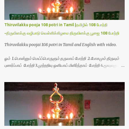
Thiruvilakku pooja 108 potri in Tamil |தமிழில் 108 போற்றி
-திருவிளக்கு வழிபாடு வெள்ளிக்கிழமை திருவிளக்கு பூஜை 108 போற்றி
Thiruvilakku poojai 108 potri in Tamil and English with video.
ஓம் 1.பொன்னும் மெய்ப்பொருளும் தருவாய் போற்றி 2.போகமும் திருவும்
புணர்ப்பாய் போற்றி 3.முற்றறிவு ஒளியாய் மிளிர்ந்தாய் போற்றி 4.மூவுலகும்
நிறைந்திருந்தாய் போற்றி 5.வரம்பில் இன்பமாய் வளர்ந்திருந்தாய் போற்றி
6.இயற்கையாய் அறிவொளி ஆனாய் போற்றி 7.ஈரேழுலகம் ஈன்றாய் போற்றி
8.பிறர்வயமாகா பெரியோய் போற்றி 9.பேரின்பப் பெருக்காய் பொலிந்தாய்
போற்றி 10.பேரருட்கடலாம் பேரரு...