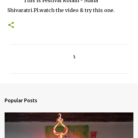
This is Festival Kolam - Maha
Shivaratri.Pl.watch the video & try this one.
C
o
m
m
e
n
Popular Posts
t
s