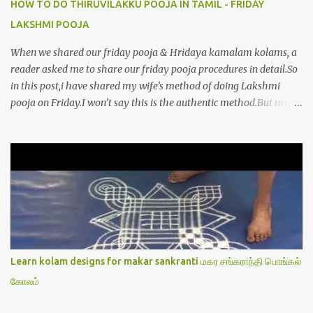
HOW TO DO THIRUVILAKKU POOJA IN TAMIL - FRIDAY
LAKSHMI POOJA
When we shared our friday pooja & Hridaya kamalam kolams, a
reader asked me to share our friday pooja procedures in detail.So
in this post,i have shared my wife’s method of doing Lakshmi
pooja on Friday.I won’t say this is the authentic method.But my
mom & my wife has been following this procedure for more than
40 years in our house each Friday.Now my daughter-in-law is
also performing the same.In this post,i have written how to make
Lakshmi poojai with Thiruvilakku poojai
kolam,Hridayakamalam kolam and thiruvilakku pooja
stotram/slokas along with 108 potri in tamil. i.e Archanai slokam
in Tamil.I have tried my best to explain the pooja procedures.Hope
u will find it helpful.I have attached all the sloka pictures from our
book “ Jayamangala sthothram”. I have also typed the Shodasha
Learn kolam designs for makar sankranti மகர சங்கராந்தி பொங்கல்
upachara pooja sthothram in Tamil & English. If u want to use
கோலம்
this pictures in your website,please ask our permission.Thanks for
understanding.Please leave a comment here if its helpful fo...