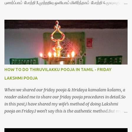
புணர்ப்பாய் போற்றி 3.முற்றறிவு ஒளியாய் மிளிர்ந்தாய் போற்றி 4.மூவுலகும்
நிறைந்திருந்தாய் போற்றி 5.வரம்பில் இன்பமாய் வளர்ந்திருந்தாய் போற்றி
6.இயற்கையாய் அறிவொளி ஆனாய் போற்றி 7.ஈரேழுலகம் ஈன்றாய் போற்றி
8.பிறர்வயமாகா பெரியோய் போற்றி 9.பேரின்பப் பெருக்காய் பொலிந்தாய்
போற்றி 10.பேரருட்கடலாம் பேரரு...
HOW TO DO THIRUVILAKKU POOJA IN TAMIL - FRIDAY
LAKSHMI POOJA
When we shared our friday pooja & Hridaya kamalam kolams, a
reader asked me to share our friday pooja procedures in detail.So
in this post,i have shared my wife’s method of doing Lakshmi
pooja on Friday.I won’t say this is the authentic method.But my
mom & my wife has been following this procedure for more than
40 years in our house each Friday.Now my daughter-in-law is