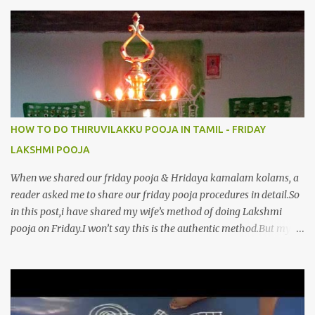
6.இயற்கையாய் அறிவொளி ஆனாய் போற்றி 7.ஈரேழுலகம் ஈன்றாய் போற்றி
8.பிறர்வயமாகா பெரியோய் போற்றி 9.பேரின்பப் பெருக்காய் பொலிந்தாய்
போற்றி 10.பேரருட்கடலாம் பேரரு...
HOW TO DO THIRUVILAKKU POOJA IN TAMIL - FRIDAY
LAKSHMI POOJA
When we shared our friday pooja & Hridaya kamalam kolams, a
reader asked me to share our friday pooja procedures in detail.So
in this post,i have shared my wife’s method of doing Lakshmi
pooja on Friday.I won’t say this is the authentic method.But my
mom & my wife has been following this procedure for more than
40 years in our house each Friday.Now my daughter-in-law is
also performing the same.In this post,i have written how to make
Lakshmi poojai with Thiruvilakku poojai
kolam,Hridayakamalam kolam and thiruvilakku pooja