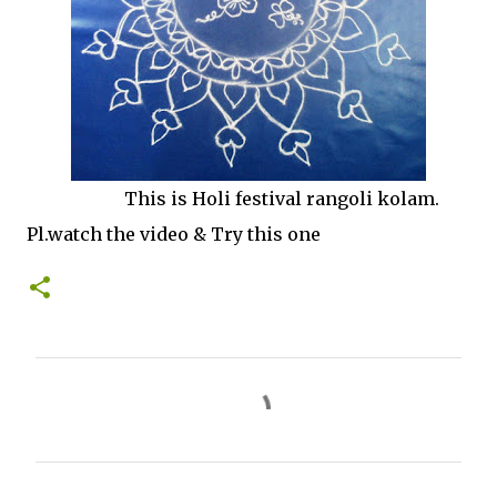
This is Holi festival rangoli kolam.
Pl.watch the video & Try this one
C
o
m
m