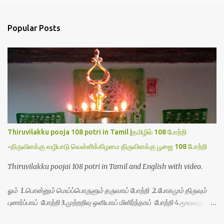
e
n
Popular Posts
t
s
Thiruvilakku pooja 108 potri in Tamil |தமிழில் 108 போற்றி
-திருவிளக்கு வழிபாடு வெள்ளிக்கிழமை திருவிளக்கு பூஜை 108 போற்றி
Thiruvilakku poojai 108 potri in Tamil and English with video.
ஓம் 1.பொன்னும் மெய்ப்பொருளும் தருவாய் போற்றி 2.போகமும் திருவும்
புணர்ப்பாய் போற்றி 3.முற்றறிவு ஒளியாய் மிளிர்ந்தாய் போற்றி 4.மூவுலகும்
நிறைந்திருந்தாய் போற்றி 5.வரம்பில் இன்பமாய் வளர்ந்திருந்தாய் போற்றி