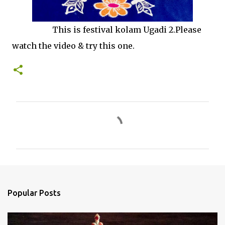
This is festival kolam Ugadi 2.Please
watch the video & try this one.
C
o
m
m
e
n
Popular Posts
t
s