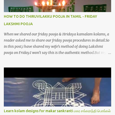
HOW TO DO THIRUVILAKKU POOJA IN TAMIL - FRIDAY
LAKSHMI POOJA
When we shared our friday pooja & Hridaya kamalam kolams, a
reader asked me to share our friday pooja procedures in detail.So
in this post,i have shared my wife’s method of doing Lakshmi
pooja on Friday.I won’t say this is the authentic method.But my
mom & my wife has been following this procedure for more than
40 years in our house each Friday.Now my daughter-in-law is
also performing the same.In this post,i have written how to make
Lakshmi poojai with Thiruvilakku poojai
kolam,Hridayakamalam kolam and thiruvilakku pooja
stotram/slokas along with 108 potri in tamil. i.e Archanai slokam
in Tamil.I have tried my best to explain the pooja procedures.Hope
u will find it helpful.I have attached all the sloka pictures from our
book “ Jayamangala sthothram”. I have also typed the Shodasha
Learn kolam designs for makar sankranti மகர சங்கராந்தி பொங்கல்
upachara pooja sthothram in Tamil & English. If u want to use