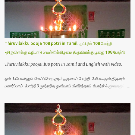
Thiruvilakku pooja 108 potri in Tamil |தமிழில் 108 போற்றி
-திருவிளக்கு வழிபாடு வெள்ளிக்கிழமை திருவிளக்கு பூஜை 108 போற்றி
Thiruvilakku poojai 108 potri in Tamil and English with video.
ஓம் 1.பொன்னும் மெய்ப்பொருளும் தருவாய் போற்றி 2.போகமும் திருவும்
புணர்ப்பாய் போற்றி 3.முற்றறிவு ஒளியாய் மிளிர்ந்தாய் போற்றி 4.மூவுலகும்
நிறைந்திருந்தாய் போற்றி 5.வரம்பில் இன்பமாய் வளர்ந்திருந்தாய் போற்றி
6.இயற்கையாய் அறிவொளி ஆனாய் போற்றி 7.ஈரேழுலகம் ஈன்றாய் போற்றி
8.பிறர்வயமாகா பெரியோய் போற்றி 9.பேரின்பப் பெருக்காய் பொலிந்தாய்
போற்றி 10.பேரருட்கடலாம் பேரரு...