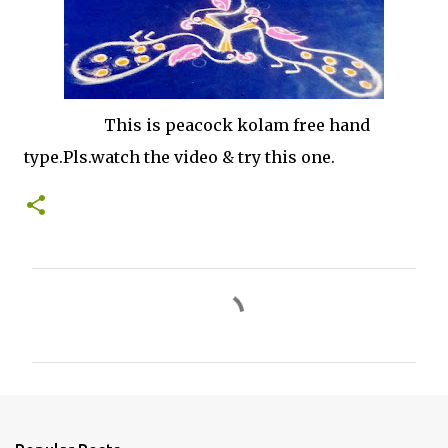
This is peacock kolam free hand
type.Pls.watch the video & try this one.
C
o
m
m
e
n