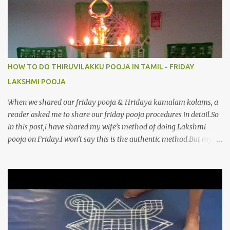
HOW TO DO THIRUVILAKKU POOJA IN TAMIL - FRIDAY
LAKSHMI POOJA
When we shared our friday pooja & Hridaya kamalam kolams, a
reader asked me to share our friday pooja procedures in detail.So
in this post,i have shared my wife’s method of doing Lakshmi
pooja on Friday.I won’t say this is the authentic method.But my
mom & my wife has been following this procedure for more than
40 years in our house each Friday.Now my daughter-in-law is
also performing the same.In this post,i have written how to make
Lakshmi poojai with Thiruvilakku poojai
kolam,Hridayakamalam kolam and thiruvilakku pooja
stotram/slokas along with 108 potri in tamil. i.e Archanai slokam
in Tamil.I have tried my best to explain the pooja procedures.Hope