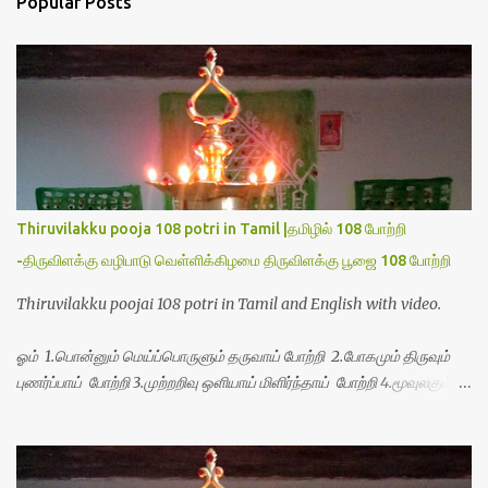
Popular Posts
t
s
Thiruvilakku pooja 108 potri in Tamil |தமிழில் 108 போற்றி
-திருவிளக்கு வழிபாடு வெள்ளிக்கிழமை திருவிளக்கு பூஜை 108 போற்றி
Thiruvilakku poojai 108 potri in Tamil and English with video.
ஓம் 1.பொன்னும் மெய்ப்பொருளும் தருவாய் போற்றி 2.போகமும் திருவும்
புணர்ப்பாய் போற்றி 3.முற்றறிவு ஒளியாய் மிளிர்ந்தாய் போற்றி 4.மூவுலகும்
நிறைந்திருந்தாய் போற்றி 5.வரம்பில் இன்பமாய் வளர்ந்திருந்தாய் போற்றி
6.இயற்கையாய் அறிவொளி ஆனாய் போற்றி 7.ஈரேழுலகம் ஈன்றாய் போற்றி
8.பிறர்வயமாகா பெரியோய் போற்றி 9.பேரின்பப் பெருக்காய் பொலிந்தாய்
போற்றி 10.பேரருட்கடலாம் பேரரு...