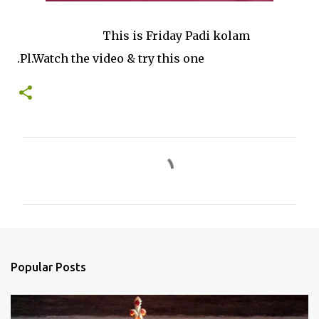
This is Friday Padi kolam
.Pl.Watch the video & try this one
C
o
m
m
e
n
Popular Posts
t
s