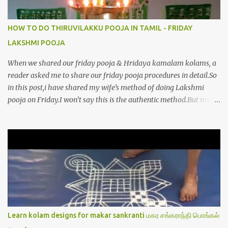
HOW TO DO THIRUVILAKKU POOJA IN TAMIL - FRIDAY
LAKSHMI POOJA
When we shared our friday pooja & Hridaya kamalam kolams, a
reader asked me to share our friday pooja procedures in detail.So
in this post,i have shared my wife’s method of doing Lakshmi
pooja on Friday.I won’t say this is the authentic method.But my
mom & my wife has been following this procedure for more than
40 years in our house each Friday.Now my daughter-in-law is
also performing the same.In this post,i have written how to make
Lakshmi poojai with Thiruvilakku poojai
kolam,Hridayakamalam kolam and thiruvilakku pooja
stotram/slokas along with 108 potri in tamil. i.e Archanai slokam
in Tamil.I have tried my best to explain the pooja procedures.Hope
u will find it helpful.I have attached all the sloka pictures from our
book “ Jayamangala sthothram”. I have also typed the Shodasha
Learn kolam designs for makar sankranti மகர சங்கராந்தி பொங்கல்
upachara pooja sthothram in Tamil & English. If u want to use