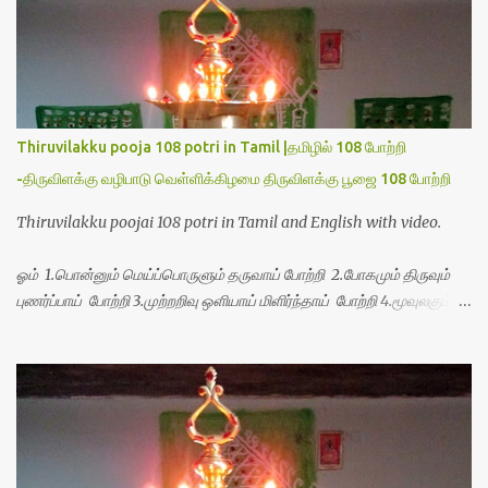
Thiruvilakku pooja 108 potri in Tamil |தமிழில் 108 போற்றி
-திருவிளக்கு வழிபாடு வெள்ளிக்கிழமை திருவிளக்கு பூஜை 108 போற்றி
Thiruvilakku poojai 108 potri in Tamil and English with video.
ஓம் 1.பொன்னும் மெய்ப்பொருளும் தருவாய் போற்றி 2.போகமும் திருவும்
புணர்ப்பாய் போற்றி 3.முற்றறிவு ஒளியாய் மிளிர்ந்தாய் போற்றி 4.மூவுலகும்
நிறைந்திருந்தாய் போற்றி 5.வரம்பில் இன்பமாய் வளர்ந்திருந்தாய் போற்றி
6.இயற்கையாய் அறிவொளி ஆனாய் போற்றி 7.ஈரேழுலகம் ஈன்றாய் போற்றி
8.பிறர்வயமாகா பெரியோய் போற்றி 9.பேரின்பப் பெருக்காய் பொலிந்தாய்
போற்றி 10.பேரருட்கடலாம் பேரரு...