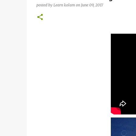
posted by
Learn kolam
on
June 09, 2017