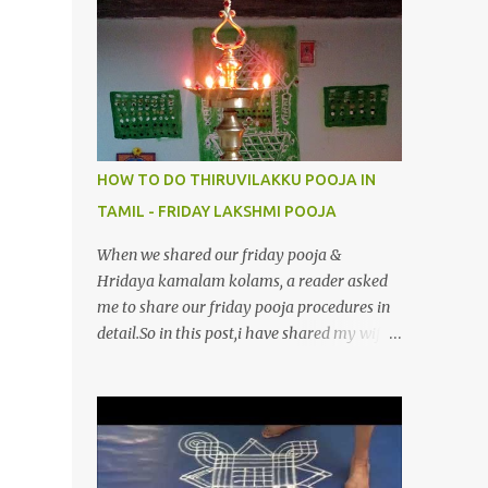
4.மூவுலகும் நிறைந்திருந்தாய் போற்றி 5.வரம்பில்
இன்பமாய் வளர்ந்திருந்தாய் போற்றி
6.இயற்கையாய் அறிவொளி ஆனாய் போற்றி
7.ஈரேழுலகம் ஈன்றாய் போற்றி 8.பிறர்வயமாகா
பெரியோய் போற்றி 9.பேரின்பப் பெருக்காய்
பொலிந்தாய் போற்றி 10.பேரருட்கடலாம் பேரரு...
HOW TO DO THIRUVILAKKU POOJA IN
TAMIL - FRIDAY LAKSHMI POOJA
When we shared our friday pooja &
Hridaya kamalam kolams, a reader asked
me to share our friday pooja procedures in
detail.So in this post,i have shared my wife’s
method of doing Lakshmi pooja on Friday.I
won’t say this is the authentic method.But
my mom & my wife has been following this
procedure for more than 40 years in our
house each Friday.Now my daughter-in-law