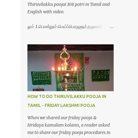
Thiruvilakku poojai 108 potri in Tamil and
English with video.
ஓம் 1.பொன்னும் மெய்ப்பொருளும் தருவாய்
போற்றி 2.போகமும் திருவும் புணர்ப்பாய் போற்றி
3.முற்றறிவு ஒளியாய் மிளிர்ந்தாய் போற்றி
4.மூவுலகும் நிறைந்திருந்தாய் போற்றி 5.வரம்பில்
இன்பமாய் வளர்ந்திருந்தாய் போற்றி
6.இயற்கையாய் அறிவொளி ஆனாய் போற்றி
7.ஈரேழுலகம் ஈன்றாய் போற்றி 8.பிறர்வயமாகா
பெரியோய் போற்றி 9.பேரின்பப் பெருக்காய்
பொலிந்தாய் போற்றி 10.பேரருட்கடலாம் பேரரு...
HOW TO DO THIRUVILAKKU POOJA IN
TAMIL - FRIDAY LAKSHMI POOJA
When we shared our friday pooja &
Hridaya kamalam kolams, a reader asked
me to share our friday pooja procedures in