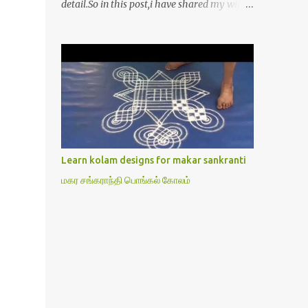
detail.So in this post,i have shared my wife’s
method of doing Lakshmi pooja on Friday.I
won’t say this is the authentic method.But
my mom & my wife has been following this
procedure for more than 40 years in our
house each Friday.Now my daughter-in-law
is also performing the same.In this post,i
have written how to make Lakshmi poojai
with Thiruvilakku poojai
kolam,Hridayakamalam kolam and
Learn kolam designs for makar sankranti
thiruvilakku pooja stotram/slokas along
மகர சங்கராந்தி பொங்கல் கோலம்
with 108 potri in tamil. i.e Archanai slokam
in Tamil.I have tried my best to explain the
pooja procedures.Hope u will find it helpful.I
have attached all the sloka pictures from
our book “ Jayamangala sthothram”. I have
also typed the Shodasha upachara pooja
sthothram in Tamil & English. If u want to
use this pictures in your website,please ask